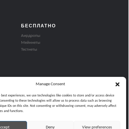
БЕСПЛАТНО
Аирдропы
Мейннеты
Тестнеты
Manage Consent
e best experiences, we use technologies like cookies to store and/or access device
Consenting to these technologies will allow us to process data such as browsing
nique IDs on this site. Not consenting or withdrawing consent, may adversely affect
es and functions.
ти
ccept
Deny
View preferences