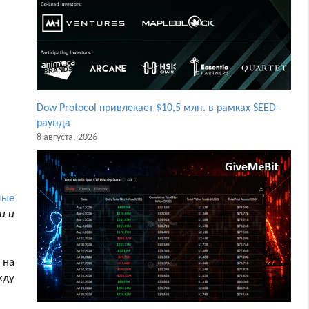
Dow Protocol привлекает $10,5 млн. в рамках SEED-
раунда
8 августа, 2026
мые
и и
 на
жду