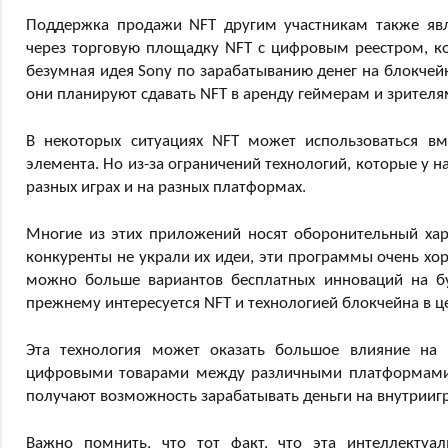
Поддержка продажи NFT другим участникам также явля
через торговую площадку NFT с цифровым реестром, ко
безумная идея Sony по зарабатыванию денег на блокчейне
они планируют сдавать NFT в аренду геймерам и зрителя
В некоторых ситуациях NFT может использоваться вм
элемента. Но из-за ограничений технологий, которые у на
разных играх и на разных платформах.
‌Многие из этих приложений носят оборонительный хар
конкуренты не украли их идеи, эти программы очень хо
можно больше вариантов бесплатных инноваций на буд
прежнему интересуется NFT и технологией блокчейна в ц
Эта технология может оказать большое влияние на 
цифровыми товарами между различными платформами и
получают возможность зарабатывать деньги на внутрииг
Важно помнить, что тот факт, что эта интеллектуаль