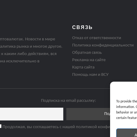
СВЯЗЬ
Отказ от ответственности
птовалютах. Новости в мире
Политика конфиденциальности
алитика рынка и многое другое.
Обратная связь
 к каким либо действиям, вся
Реклама на сайте
ана исключительно в
Карта сайта
Помощь нам и ВСУ
Подписка на email рассылку:
To provide th
information. 
behavior or u
certain featur
Продолжая, вы соглашаетесь с нашей политикой конфиденциальнос
A