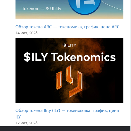
Обзор токена ARC — токеномика, график, цена ARC
14 мая, 2026
Обзор токена Ility (ILY) — токеномика, график, цена
ILY
12 мая, 2026