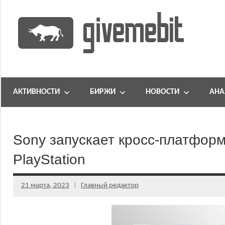
Перейти
к
содержимому
информационно
GiveMeBit.com
новостной
портал
АКТИВНОСТИ
БИРЖИ
НОВОСТИ
АНА
о
криптовалютах
Sony запускает кросс-платфор
PlayStation
21 марта, 2023
Главный редактор