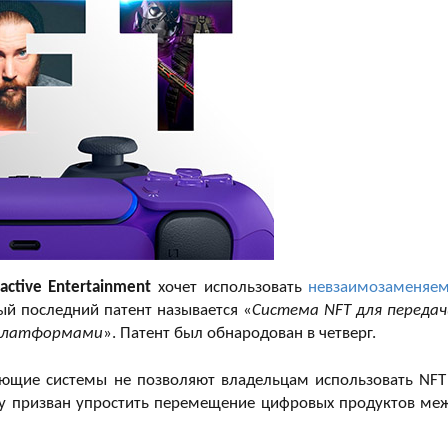
active Entertainment
хочет использовать
невзаимозаменяе
ый последний патент называется «
Система NFT для передач
 платформами
». Патент был обнародован в четверг.
вующие системы не позволяют владельцам использовать NFT
ny призван упростить перемещение цифровых продуктов ме