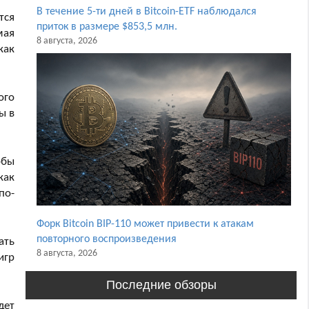
В течение 5-ти дней в Bitcoin-ETF наблюдался
тся
приток в размере $853,5 млн.
мая
8 августа, 2026
как
ого
ы в
обы
как
по-
Форк Bitcoin BIP-110 может привести к атакам
повторного воспроизведения
ать
8 августа, 2026
игр
Последние обзоры
дет