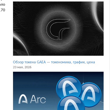
оло
170
Обзор токена GAEA — токеномика, график, цена
23 мая, 2026