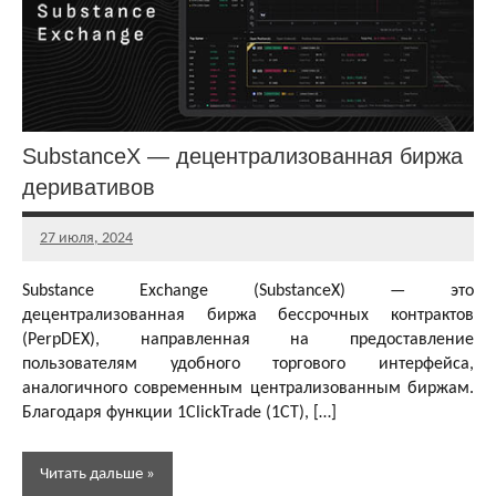
и
статьи
SubstanceX — децентрализованная биржа
деривативов
27 июля, 2024
Главный
редактор
Substance Exchange (SubstanceX) — это
децентрализованная биржа бессрочных контрактов
(PerpDEX), направленная на предоставление
пользователям удобного торгового интерфейса,
аналогичного современным централизованным биржам.
Благодаря функции 1ClickTrade (1CT), […]
Читать дальше