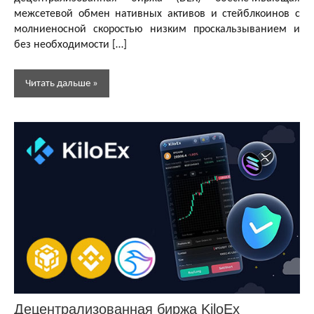
межсетевой обмен нативных активов и стейблкоинов с
молниеносной скоростью низким проскальзыванием и
без необходимости […]
Читать дальше
Децентрализованные
биржи (DEX)
Обзоры
dApps
Обзоры
и
статьи
Децентрализованная биржа KiloEx