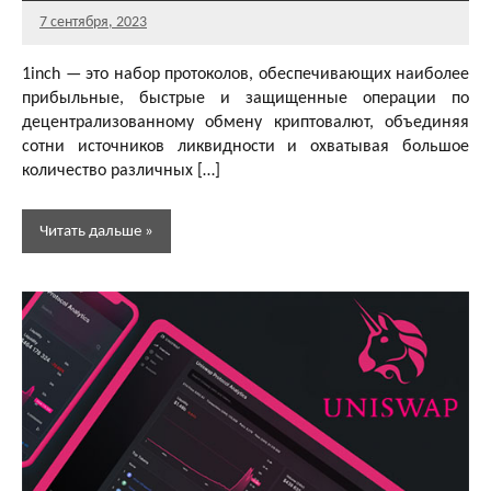
7 сентября, 2023
Главный
Комментариев
редактор
нет
1inch — это набор протоколов, обеспечивающих наиболее
прибыльные, быстрые и защищенные операции по
децентрализованному обмену криптовалют, объединяя
сотни источников ликвидности и охватывая большое
количество различных […]
Читать дальше
Децентрализованные
биржи (DEX)
Обзоры
dApps
Обзоры
и
статьи