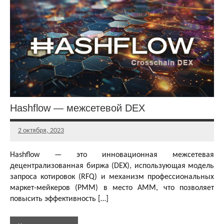
Обзоры
dApps
Обзоры
и
статьи
Hashflow — межсетевой DEX
2 октября, 2023
Главный
редактор
Hashflow — это инновационная межсетевая
децентрализованная биржа (DEX), использующая модель
запроса котировок (RFQ) и механизм профессиональных
маркет-мейкеров (PMM) в место AMM, что позволяет
повысить эффективность […]