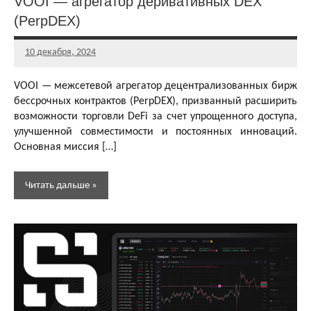
VOOI — агрегатор деривативных DEX
(PerpDEX)
10 декабря, 2024
Главный
редактор
VOOI — межсетевой агрегатор децентрализованных бирж
бессрочных контрактов (PerpDEX), призванный расширить
возможности торговли DeFi за счет упрощенного доступа,
улучшенной совместимости и постоянных инноваций.
Основная миссия […]
Читать дальше
Децентрализованные
биржи (DEX)
Обзоры
dApps
Обзоры