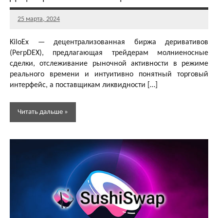
25 марта, 2024
Главный
редактор
KiloEx — децентрализованная биржа деривативов
(PerpDEX), предлагающая трейдерам молниеносные
сделки, отслеживание рыночной активности в режиме
реального времени и интуитивно понятный торговый
интерфейс, а поставщикам ликвидности […]
Читать дальше
Децентрализованные
биржи (DEX)
Обзоры
dApps
Обзоры
и
статьи