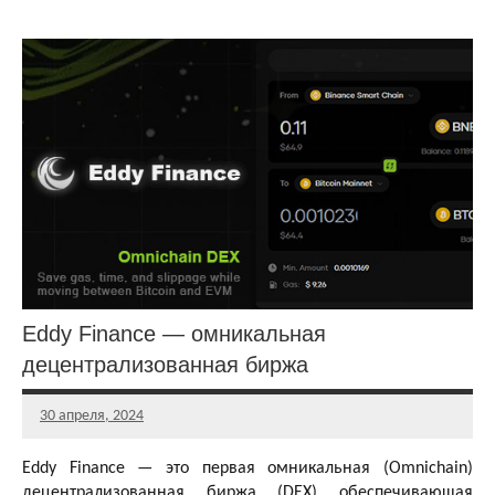
Децентрализованные
биржи (DEX)
Обзоры
dApps
Обзоры
и
статьи
Eddy Finance — омникальная
децентрализованная биржа
30 апреля, 2024
Главный
редактор
Eddy Finance — это первая омникальная (Omnichain)
децентрализованная биржа (DEX) обеспечивающая