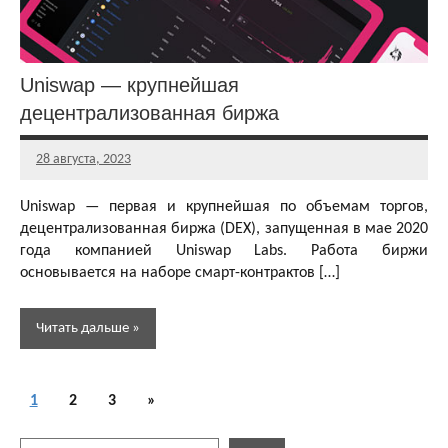
Uniswap — крупнейшая
децентрализованная биржа
28 августа, 2023
Главный
Комментариев
редактор
нет
Uniswap — первая и крупнейшая по объемам торгов,
децентрализованная биржа (DEX), запущенная в мае 2020
года компанией Uniswap Labs. Работа биржи
основывается на наборе смарт-контрактов […]
Читать дальше
Пагинация
Децентрализованные
Следующие
1
2
3
»
биржи (DEX)
записей
записи