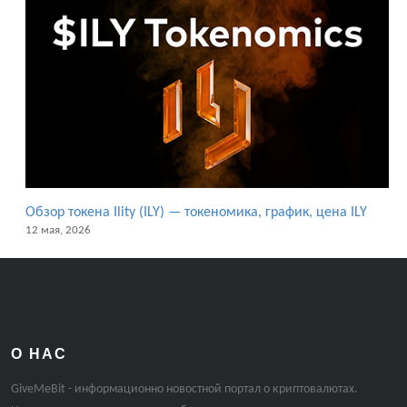
Обзор токена Ility (ILY) — токеномика, график, цена ILY
12 мая, 2026
О НАС
GiveMeBit - информационно новостной портал о криптовалютах.