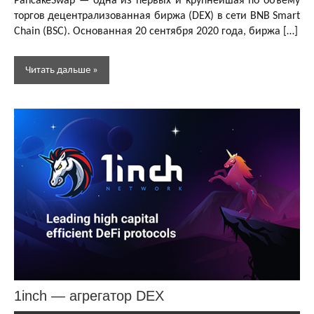
PancakeSwap — одна из первых и крупнейшая по объему
торгов децентрализованная биржа (DEX) в сети BNB Smart
Chain (BSC). Основанная 20 сентября 2020 года, биржа […]
Читать дальше
Децентрализованные
биржи (DEX)
Обзоры
и
статьи
1inch — агрегатор DEX