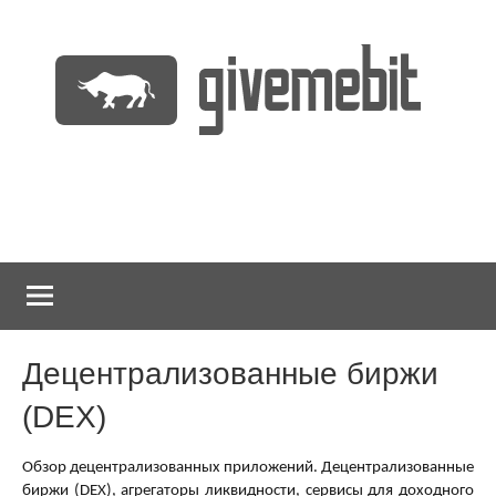
Перейти
к
содержимому
информационно
GiveMeBit.com
новостной
портал
о
криптовалютах
Децентрализованные биржи
(DEX)
Обзор децентрализованных приложений. Децентрализованные
биржи (DEX), агрегаторы ликвидности, сервисы для доходного