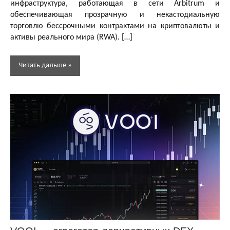
инфраструктура, работающая в сети Arbitrum и
обеспечивающая прозрачную и некастодиальную
торговлю бессрочными контрактами на криптовалюты и
активы реального мира (RWA). […]
Читать дальше
Децентрализованные
биржи (DEX)
Добавление
сетей в
Metamask
Обзоры
dApps
Обзоры
и
статьи