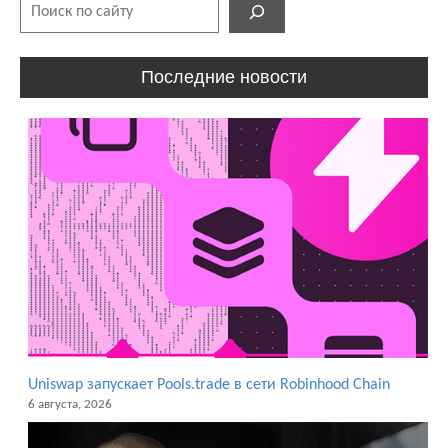
Поиск
Обзоры
dApps
Обзоры
и
Последние новости
статьи
Uniswap запускает Pools.trade в сети Robinhood Chain
6 августа, 2026