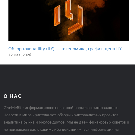
Обзор токена Ility (ILY) — токеномика, график, цена ILY
12 мая, 2026
О НАС
GiveMeBit - информационно новостной портал о криптовалютах.
Новости в мире криптовалют, обзоры криптовалютных проектов,
аналитика рынка и многое другое. Мы не даём финансовых советов и
не призываем вас к каким либо действиям, вся информация на