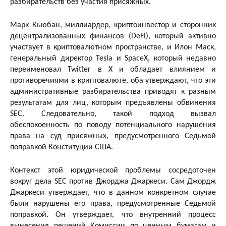
разбирательств без участия присяжных.
Марк Кьюбан, миллиардер, криптоинвестор и сторонник
децентрализованных финансов (DeFi), который активно
участвует в криптовалютном пространстве, и Илон Маск,
генеральный директор Tesla и SpaceX, который недавно
переименовал Twitter в X и обладает влиянием и
противоречиями в криптовалюте, оба утверждают, что эти
административные разбирательства приводят к разным
результатам для лиц, которым предъявлены обвинения
SEC. Следовательно, такой подход вызвал
обеспокоенность по поводу потенциального нарушения
права на суд присяжных, предусмотренного Седьмой
поправкой Конституции США.
Контекст этой юридической проблемы сосредоточен
вокруг дела SEC против Джорджа Джаркеси. Сам Джордж
Джаркеси утверждает, что в данном конкретном случае
были нарушены его права, предусмотренные Седьмой
поправкой. Он утверждает, что внутренний процесс
вынесения решений Комиссии по ценным бумагам и