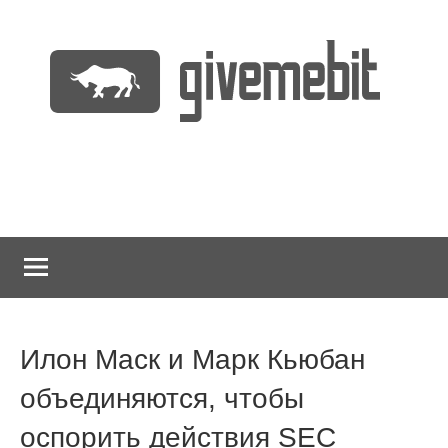
Перейти
к
содержимому
информационно
GiveMeBit.com
новостной
портал
о
криптовалютах
Илон Маск и Марк Кьюбан
объединяются, чтобы
оспорить действия SEC