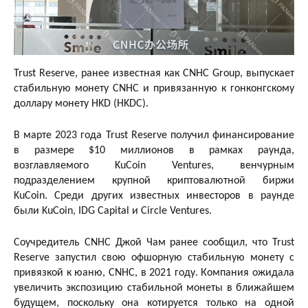
Trust Reserve, ранее известная как CNHC Group, выпускает
стабильную монету CNHC и привязанную к гонконгскому
доллару монету HKD (HKDC).
В марте 2023 года Trust Reserve получил финансирование
в размере $10 миллионов в рамках раунда,
возглавляемого KuCoin Ventures, венчурным
подразделением крупной криптовалютной биржи
KuCoin. Среди других известных инвесторов в раунде
были KuCoin, IDG Capital и Circle Ventures.
Соучредитель CNHC Джой Чам ранее сообщил, что Trust
Reserve запустил свою офшорную стабильную монету с
привязкой к юаню, CNHC, в 2021 году. Компания ожидала
увеличить экспозицию стабильной монеты в ближайшем
будущем, поскольку она котируется только на одной