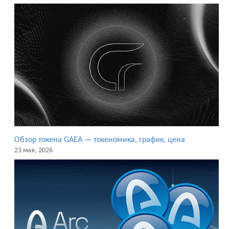
Обзор токена GAEA — токеномика, график, цена
23 мая, 2026