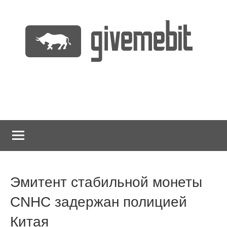
Перейти
к
содержимому
информационно
GiveMeBit.com
новостной
портал
о
криптовалютах
Эмитент стабильной монеты
CNHC задержан полицией
Китая