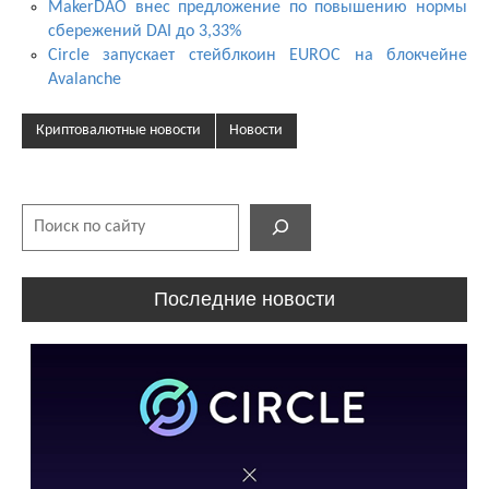
MakerDAO внес предложение по повышению нормы
сбережений DAI до 3,33%
Circle запускает стейблкоин EUROC на блокчейне
Avalanche
Криптовалютные новости
Новости
Поиск
Последние новости