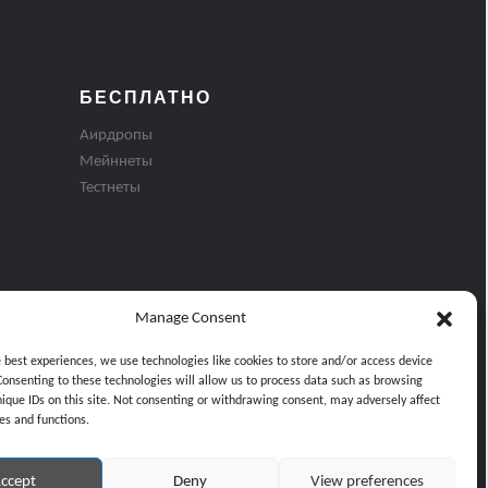
БЕСПЛАТНО
Аирдропы
Мейннеты
Тестнеты
Manage Consent
e best experiences, we use technologies like cookies to store and/or access device
Consenting to these technologies will allow us to process data such as browsing
nique IDs on this site. Not consenting or withdrawing consent, may adversely affect
es and functions.
ти
ccept
Deny
View preferences