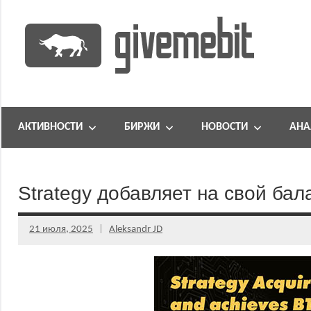
Перейти
к
содержимому
информационно
GiveMeBit.com
новостной
портал
АКТИВНОСТИ
БИРЖИ
НОВОСТИ
АНА
о
криптовалютах
Strategy добавляет на свой ба
21 июля, 2025
Aleksandr JD