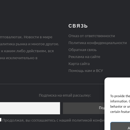
СВЯЗЬ
Отказ от ответственности
птовалютах. Новости в мире
Политика конфиденциальности
алитика рынка и многое другое.
Обратная связь
 к каким либо действиям, вся
Реклама на сайте
ана исключительно в
Карта сайта
Помощь нам и ВСУ
Подписка на email рассылку:
To provide th
information. 
behavior or u
certain featur
Продолжая, вы соглашаетесь с нашей политикой конфиденциальнос
A