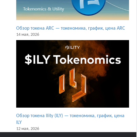
Обзор токена ARC — токеномика, график, цена ARC
14 мая, 2026
Обзор токена Ility (ILY) — токеномика, график, цена
ILY
12 мая, 2026