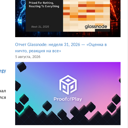
Отчет Glassnode: неделя 31, 2026 — «Оценка в
ничто, реакция на все»
5 августа, 2026
egy
чал
лся