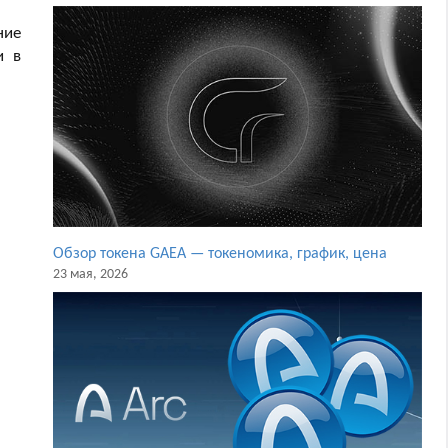
ние
и в
Обзор токена GAEA — токеномика, график, цена
23 мая, 2026