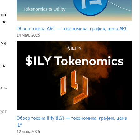
уют
 за
Обзор токена ARC — токеномика, график, цена ARC
14 мая, 2026
 24
ена
е с
ger
Обзор токена Ility (ILY) — токеномика, график, цена
ILY
12 мая, 2026