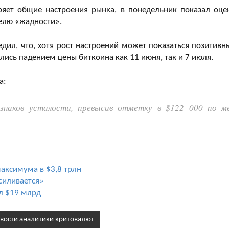
ряет общие настроения рынка, в понедельник показал оце
телю «жадности».
дил, что, хотя рост настроений может показаться позитивн
ись падением цены биткоина как 11 июня, так и 7 июля.
а:
знаков усталости, превысив отметку в $122 000 по м
аксимума в $3,8 трлн
усиливается»
л $19 млрд
вости аналитики критовалют