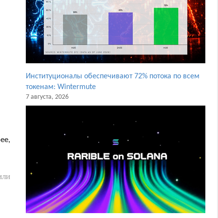
Институционалы обеспечивают 72% потока по всем
токенам: Wintermute
7 августа, 2026
ее,
или