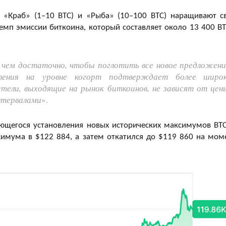
, «Краб» (1–10 BTC) и «Рыба» (10–100 BTC) наращивают с
мп эмиссии биткоина, который составляет около 13 400 BT
 чем достаточно, чтобы поглотить все новое предложени
ления на уровне когорт подтверждает более широ
ели, выходящие на рынок биткоинов, не зависят от цен
нтервалами
».
ющегося установления новых исторических максимумов BTC
симума в $122 884, а затем откатился до $119 860 на мом