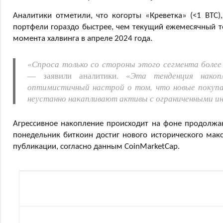
Аналитики отметили, что когорты «Креветка» (<1 BTC)
портфели гораздо быстрее, чем текущий ежемесячный те
момента халвинга в апреле 2024 года.
«
Спроса только со стороны этого сегмента более
— заявили аналитики. «
Эта тенденция накоп
оптимистичный настрой о том, что новые покупат
неустанно накапливают активы с ограниченными и
Агрессивное накопление происходит на фоне продолжа
понедельник биткоин достиг нового исторического мак
публикации, согласно данным CoinMarketCap.