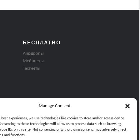
БЕСПЛАТНО
Аирдропы
Мейннеты
Тестнеты
Manage Consent
e best experiences, we use technologies like cookies to store and/or access device
Consenting to these technologies will allow us to process data such as browsing
nique IDs on this site. Not consenting or withdrawing consent, may adversely affect
es and functions.