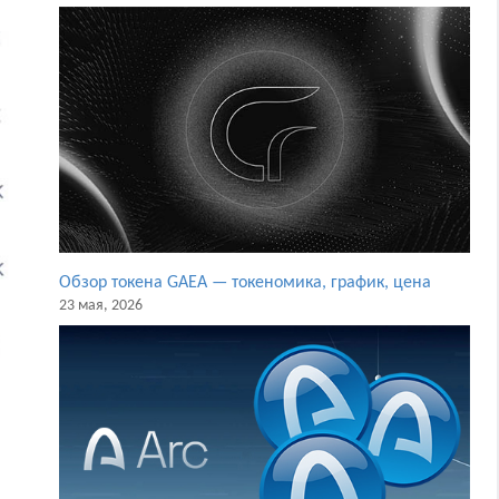
Обзор токена GAEA — токеномика, график, цена
23 мая, 2026