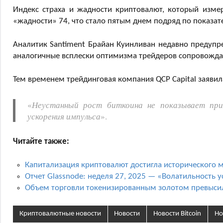
Индекс страха и жадности криптовалют, который изме
«жадности» 74, что стало пятым днем подряд по показа
Аналитик Santiment Брайан Куинливан недавно предупре
аналогичные всплески оптимизма трейдеров сопровождал
Тем временем трейдинговая компания QCP Capital заявил
«
Неустанный рост биткоина не показывает при
ускорения импульса
».
Читайте также:
Капитализация криптовалют достигла исторического м
Отчет Glassnode: неделя 27, 2025 — «Волатильность 
Объем торговли токенизированным золотом превыси
Криптовалютные новости
Новости
Новости Bitcoin
Но