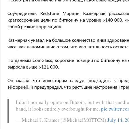
Несмотря на оптимистичный тренд, некоторые предупр
Соучредитель Redstone Марцин Казмерчак рассказал
краткосрочные цели по биткоину на уровне $140 000, «и
собой резкие коррекции».
Казмерчак указал на большое количество ликвидированн
часа, как напоминание о том, что «волатильность остае
По данным CoinGlass, короткие позиции по биткоину на
выросла выше $121 000.
Он сказал, что инвесторам следует подходить к пре
эйфорией, и предупредил, что растущие настроения «тр
I don't normally opine on Bitcoin, but with that candl
band, it looks entirely overbought for me.
pic.twitter
— Michael J. Kramer (@MichaelMOTTCM)
July 14, 2