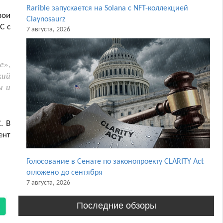
Rarible запускается на Solana с NFT-коллекцией
вои
Claynosaurz
C с
7 августа, 2026
е
»,
кий
ы и
. В
ент
Голосование в Сенате по законопроекту CLARITY Act
отложено до сентября
7 августа, 2026
Последние обзоры