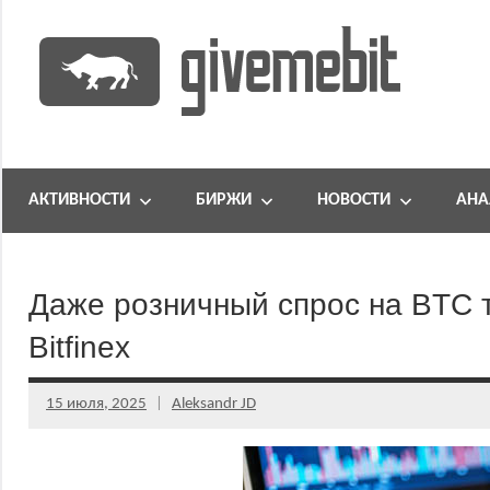
Перейти
к
содержимому
информационно
GiveMeBit.com
новостной
портал
АКТИВНОСТИ
БИРЖИ
НОВОСТИ
АНА
о
криптовалютах
Даже розничный спрос на BTC 
Bitfinex
15 июля, 2025
Aleksandr JD