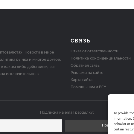
СВЯЗЬ
Отказ от ответственности
птовалютах. Новости в мире
Политика конфиденциальности
алитика рынка и многое другое.
Обратная связь
 к каким либо действиям, вся
Реклама на сайте
ана исключительно в
Карта сайта
Помощь нам и ВСУ
Подписка на email рассылку:
To provide th
information. 
behavior or u
certain featur