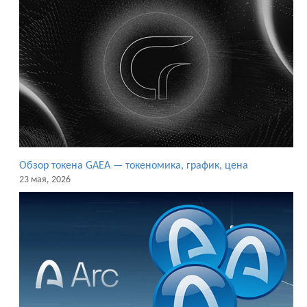
Обзор токена GAEA — токеномика, график, цена
23 мая, 2026