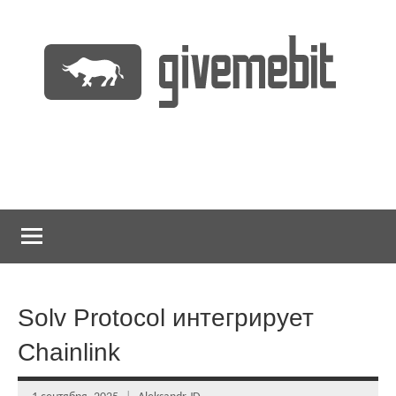
Перейти
к
содержимому
информационно
GiveMeBit.com
новостной
портал
о
криптовалютах
Solv Protocol интегрирует
Chainlink