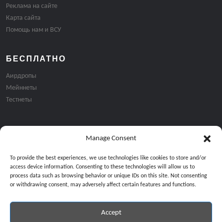
Реклама на сайте
Карта сайта
Помощь нам и ВСУ
БЕСПЛАТНО
Аирдропы
Мейннеты
Тестнеты
Manage Consent
Подписка на email рассылку:
To provide the best experiences, we use technologies like cookies to store and/or
access device information. Consenting to these technologies will allow us to
process data such as browsing behavior or unique IDs on this site. Not consenting
or withdrawing consent, may adversely affect certain features and functions.
Accept
Продолжая, вы соглашаетесь с нашей политикой конфиденциальност