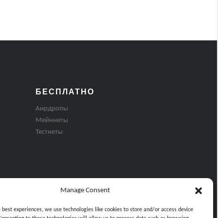
БЕСПЛАТНО
Аирдропы
Мейннеты
Тестнеты
Manage Consent
e best experiences, we use technologies like cookies to store and/or access device