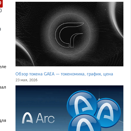
еле
Обзор токена GAEA — токеномика, график, цена
23 мая, 2026
вал
для