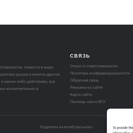
СВЯЗЬ
Отказ от ответственности
птовалютах. Новости в мире
Политика конфиденциальности
алитика рынка и многое другое.
Обратная связь
 к каким либо действиям, вся
Реклама на сайте
ана исключительно в
Карта сайта
Помощь нам и ВСУ
Подписка на email рассылку:
To provide th