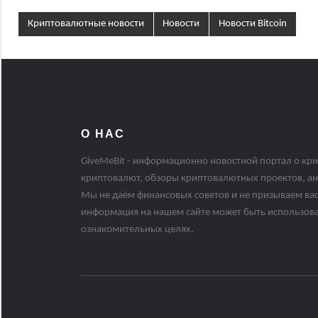
Криптовалютные новости
Новости
Новости Bitcoin
О НАС
GiveMeBit - информационно новостной портал о кри
криптовалют, обзоры криптовалютных проектов, ан
Мы не даём финансовых советов и не призываем вас
информация на нашем сайте может быть использов
ознакомительных целях.