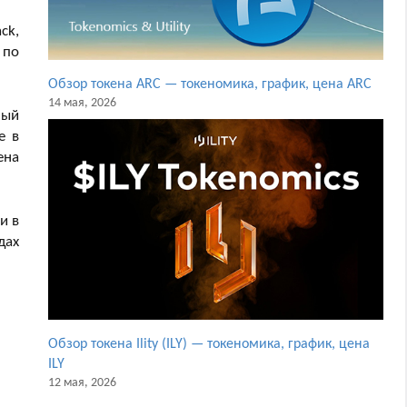
ck,
 по
Обзор токена ARC — токеномика, график, цена ARC
14 мая, 2026
ный
е в
ена
и в
дах
Обзор токена Ility (ILY) — токеномика, график, цена
ILY
12 мая, 2026