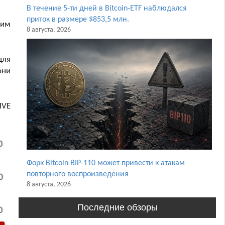
В течение 5-ти дней в Bitcoin-ETF наблюдался
приток в размере $853,5 млн.
щим
8 августа, 2026
для
они
IVE
Форк Bitcoin BIP-110 может привести к атакам
повторного воспроизведения
8 августа, 2026
Последние обзоры