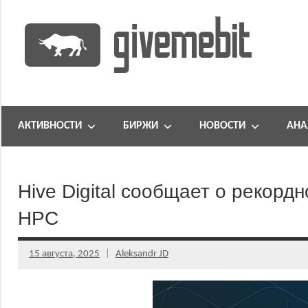
Перейти
к
содержимому
информационно
GiveMeBit.com
новостной
портал
АКТИВНОСТИ
БИРЖИ
НОВОСТИ
АНА
о
криптовалютах
Hive Digital сообщает о рекорд
HPC
15 августа, 2025
Aleksandr JD