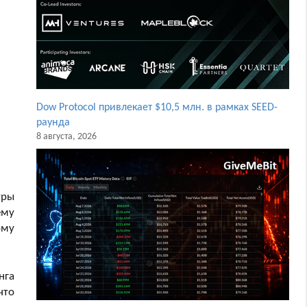
Dow Protocol привлекает $10,5 млн. в рамках SEED-
раунда
8 августа, 2026
уры
ему
ому
нга
что