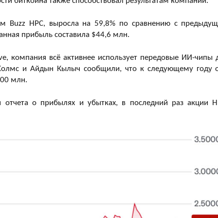
ости биткоина также способствовал результатам компании.
ом Buzz HPC, выросла на 59,8% по сравнению с предыду
анная прибыль составила $44,6 млн.
ve, компания всё активнее использует передовые ИИ-чипы 
 Холмс и Айдын Кылыч сообщили, что к следующему году 
100 млн.
 отчета о прибылях и убытках, в последний раз акции H