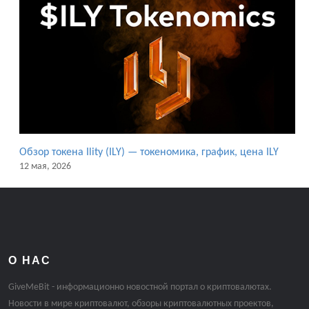
Обзор токена Ility (ILY) — токеномика, график, цена ILY
12 мая, 2026
О НАС
GiveMeBit - информационно новостной портал о криптовалютах.
Новости в мире криптовалют, обзоры криптовалютных проектов,