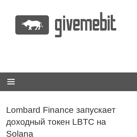
Перейти
к
содержимому
информационно
GiveMeBit.com
новостной
портал
о
криптовалютах
Lombard Finance запускает
доходный токен LBTC на
Solana