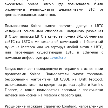
экосистемы Solana Bitcoin, где пользователи были
ограничены невыгодными деривативами BTC от
централизованных эмитентов.
Пользователи Solana смогут получить доступ к LBTC
четырьмя основными способами: напрямую размещая
BTC для выпуска LBTC в качестве токена SPL, обменивая
cbBTC на LBTC с минимальной комиссией в 1 базисный
пункт на Meteora или конвертируя любой актив в LBTC,
или перемещая существующий LBTC в Ethereum с
помощью инфраструктуры
LayerZero
.
Запуск включает немедленную интеграцию с основными
протоколами Solana. Пользователи смогут торговать
бессрочными контрактами LBTC/SOL на Drift Protocol,
использовать токен на кредитных рынках Jupiter и Kamino
Finance, а также пользоваться свопами с практически
нулевой комиссией на Meteora с первого дня.
Расширение отражает стратегию Lombard, направленную