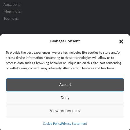
Аирдропы
Мейннеты
Тестнеты
Manage Consent
Подписка на email рассылку:
To provide the best experiences, we use technologies like cookies to store and/or
access device information. Consenting to these technologies will allow us to
process data such as browsing behavior or unique IDs on this site. Not consenting
or withdrawing consent, may adversely affect certain features and functions.
Accept
Продолжая, вы соглашаетесь с нашей политикой конфиденциальност
Copyright © 2024 All Rights Reserved by
GiveMeBit
.
Deny
View preferences
Cookie Policy
Privacy Statement