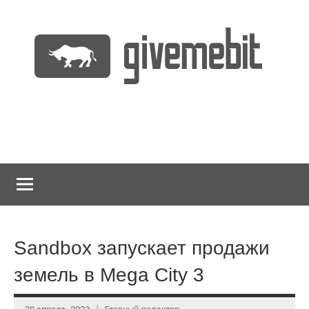
Перейти
к
содержимому
информационно
GiveMeBit.com
новостной
портал
о
криптовалютах
Sandbox запускает продажи
земель в Mega City 3