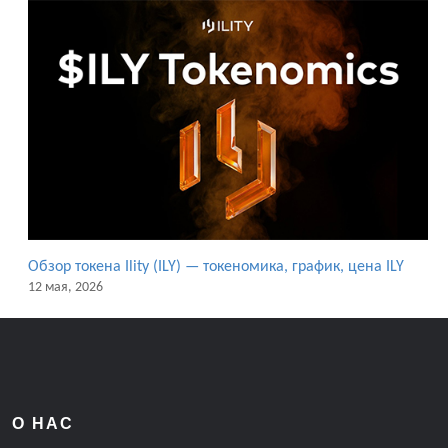
Обзор токена Ility (ILY) — токеномика, график, цена ILY
12 мая, 2026
О НАС