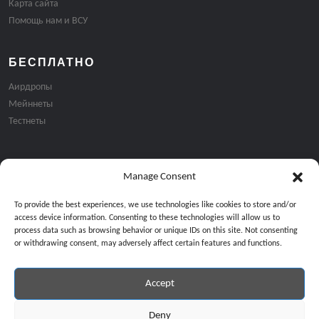
Карта сайта
Помощь нам и ВСУ
БЕСПЛАТНО
Аирдропы
Мейннеты
Тестнеты
Manage Consent
Подписка на email рассылку:
To provide the best experiences, we use technologies like cookies to store and/or
access device information. Consenting to these technologies will allow us to
process data such as browsing behavior or unique IDs on this site. Not consenting
or withdrawing consent, may adversely affect certain features and functions.
Accept
Продолжая, вы соглашаетесь с нашей политикой конфиденциальност
Copyright © 2024 All Rights Reserved by
GiveMeBit
.
Deny