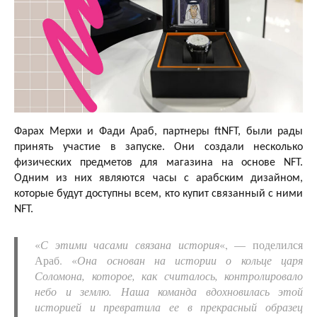
Фарах Мерхи и Фади Араб, партнеры ftNFT, были рады
принять участие в запуске. Они создали несколько
физических предметов для магазина на основе NFT.
Одним из них являются часы с арабским дизайном,
которые будут доступны всем, кто купит связанный с ними
NFT.
«
С этими часами связана история
«, — поделился
Араб. «
Она основан на истории о кольце царя
Соломона, которое, как считалось, контролировало
небо и землю. Наша команда вдохновилась этой
историей и превратила ее в прекрасный образец