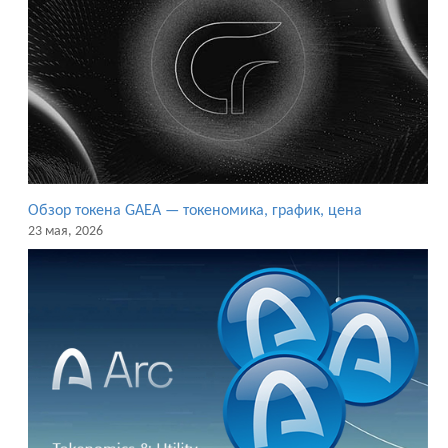
Обзор токена GAEA — токеномика, график, цена
23 мая, 2026