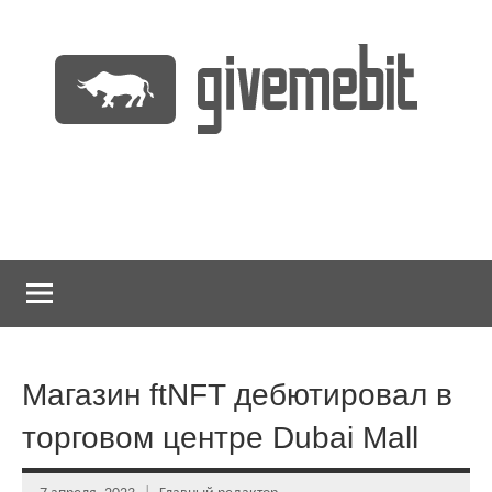
Перейти
к
содержимому
информационно
GiveMeBit.com
новостной
портал
о
криптовалютах
Магазин ftNFT дебютировал в
торговом центре Dubai Mall