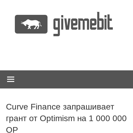
Перейти
к
содержимому
информационно
GiveMeBit.com
новостной
портал
о
криптовалютах
Curve Finance запрашивает
грант от Optimism на 1 000 000
OP