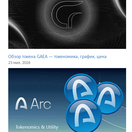
Обзор токена GAEA — токеномика, график, цена
23 мая, 2026