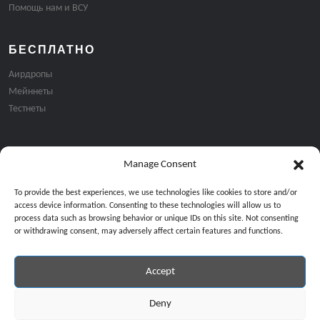
Помощь нам и ВСУ
БЕСПЛАТНО
Аирдропы
Мейннеты
Тестнеты
Manage Consent
Подписка на email рассылку:
To provide the best experiences, we use technologies like cookies to store and/or
access device information. Consenting to these technologies will allow us to
process data such as browsing behavior or unique IDs on this site. Not consenting
or withdrawing consent, may adversely affect certain features and functions.
Accept
Продолжая, вы соглашаетесь с нашей политикой конфиденциальност
Copyright © 2024 All Rights Reserved by
GiveMeBit
.
Deny