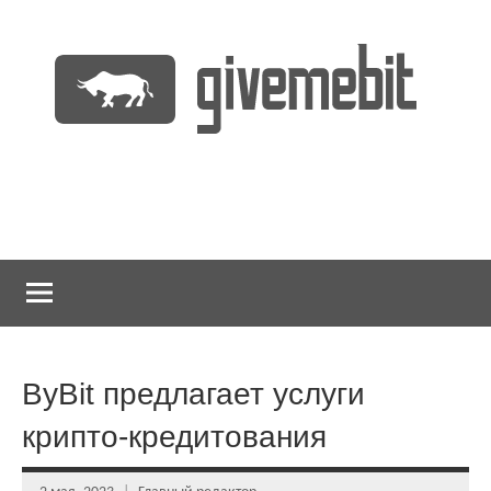
Перейти
к
содержимому
информационно
GiveMeBit.com
новостной
портал
о
криптовалютах
ByBit предлагает услуги
крипто-кредитования