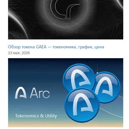
Обзор токена GAEA — токеномика, график, цена
23 мая, 2026