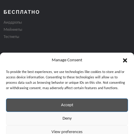
БЕСПЛАТНО
Аирдропы
Мейннеты
Тестнеты
Manage Consent
Подписка на email рассылку:
To provide the best experiences, we use technologies like cookies to store and/or
access device information. Consenting to these technologies will allow us to
process data such as browsing behavior or unique IDs on this site. Not consenting
or withdrawing consent, may adversely affect certain features and functions.
Accept
Продолжая, вы соглашаетесь с нашей политикой конфиденциальност
Copyright © 2024 All Rights Reserved by
GiveMeBit
.
Deny
View preferences