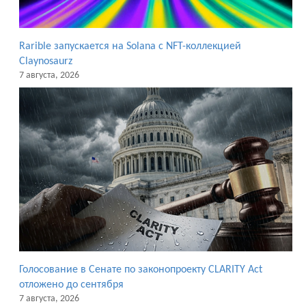
Rarible запускается на Solana с NFT-коллекцией
Claynosaurz
7 августа, 2026
Голосование в Сенате по законопроекту CLARITY Act
отложено до сентября
7 августа, 2026