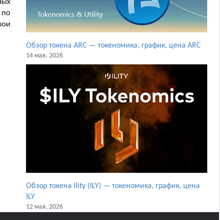
ных
 по
вои
Обзор токена ARC — токеномика, график, цена ARC
14 мая, 2026
Обзор токена Ility (ILY) — токеномика, график, цена
ILY
12 мая, 2026