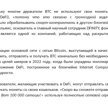
ьку многие держатели BTC не используют свои монет
DeFi), «
потому что это связано с громоздкой зада
ыло обрабатывать смарт-контрактами в другом блокчей
ямс, основатель и главный научный сотрудник DFINITY, фон
й является одной из компаний, работающих над раскрыт
ации основной сети с сетью Bitcoin, выступающей в качес
ить, отправлять и получать BTC изначально без необходимо
з целей хакеров в 2022 году, когда были украдены миллиа
жение DeFi, построенное на блокчейне Internet Comput
идности.
ователи, желающие участвовать в DeFi, могут отправлять с
имать монеты со своих кошельков. «Скоро вы сможете отправ
я! Вот 100 000 сатоши!» используя полностью сетевой сер