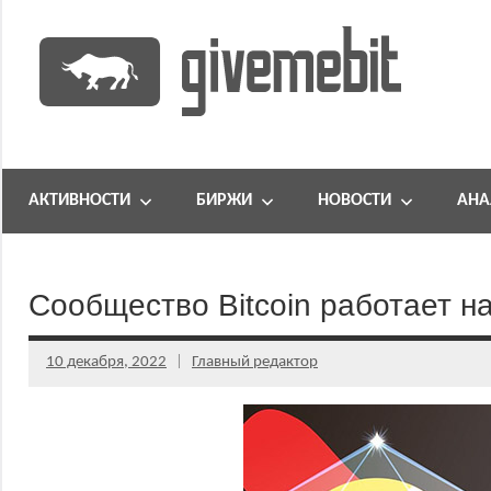
Перейти
к
содержимому
информационно
GiveMeBit.com
новостной
портал
АКТИВНОСТИ
БИРЖИ
НОВОСТИ
АНА
о
криптовалютах
Сообщество Bitcoin работает н
10 декабря, 2022
Главный редактор