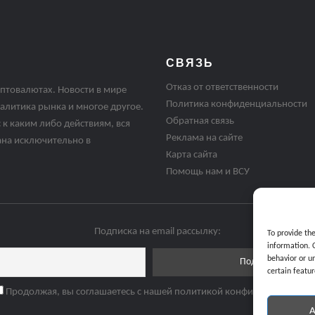
СВЯЗЬ
Отказ от ответственности
птовалютах. Новости в мире
Политика конфиденциальности
алитика рынка и многое другое.
Обратная связь
 к каким либо действиям, вся
Реклама на сайте
ана исключительно в
Карта сайта
Помощь нам и ВСУ
Подписка на email рассылку:
To provide th
information. 
behavior or u
certain featur
Продолжая, вы соглашаетесь с нашей политикой конфиденциальнос
A