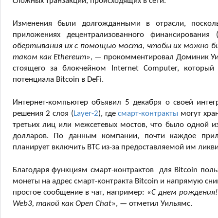
сложных транзакций, происходящих в сети.
Изменения были долгожданными в отрасли, поскол
приложениях децентрализованного финансирования (
обертывания их с помощью моста, чтобы их можно б
таком как Ethereum
», — прокомментировал Доминик Уиль
стоящего за блокчейном Internet Computer, которы
потенциала Bitcoin в DeFi.
Интернет-компьютер объявил 5 декабря о своей интегр
решения 2 слоя (
Layer-2
), где
смарт-контракты
могут хран
третьих лиц или межсетевых мостов, что было одной и
долларов. По данным компании, почти каждое прило
планирует включить BTC из-за предоставляемой им ликв
Благодаря функциям смарт-контрактов для Bitcoin польз
монеты на адрес смарт-контракта Bitcoin и напрямую сн
простое сообщение в чат, например: «
С днем ​​рождени
Web3, такой как Open Chat
», — отметил Уильямс.