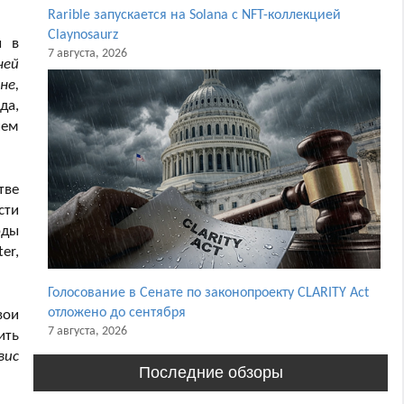
Rarible запускается на Solana с NFT-коллекцией
Claynosaurz
ы в
7 августа, 2026
чей
не,
да,
ием
тве
сти
рды
er,
Голосование в Сенате по законопроекту CLARITY Act
отложено до сентября
вои
7 августа, 2026
ить
вис
Последние обзоры