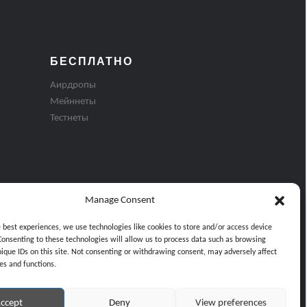
БЕСПЛАТНО
Аирдропы
Мейннеты
Тестнеты
Manage Consent
e best experiences, we use technologies like cookies to store and/or access device
Consenting to these technologies will allow us to process data such as browsing
nique IDs on this site. Not consenting or withdrawing consent, may adversely affect
es and functions.
ти
ccept
Deny
View preferences