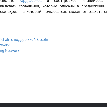
есколько
хард-форков
и софт-форков, инициирован
 включать соглашения, которые описаны в предложении
иске адрес, на который пользователь может отправлять с
chain с поддержкой Bitcoin
etwork
ing Network