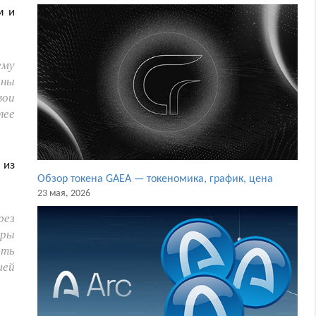
м и
ему
ены
вои
лее
 из
Обзор токена GAEA — токеномика, график, цена
23 мая, 2026
рез
оры
еть
шей