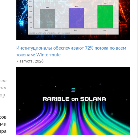
Институционалы обеспечивают 72% потока по всем
токенам: Wintermute
7 августа, 2026
лят
oin
ор.
сов
ими
ера