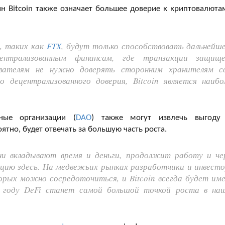
 Bitcoin также означает большее доверие к криптовалюта
х, таких как
FTX
, будут только способствовать дальнейш
ентрализованным финансам, где транзакции защищ
зователям не нужно доверять сторонним хранителям с
децентрализованного доверия, Bitcoin является наибо
ные организации (
DAO
) также могут извлечь выгоду
оятно, будет отвечать за большую часть роста.
ни вкладывают время и деньги, продолжит работу и че
тацию здесь. На медвежьих рынках разработчики и инвест
орых можно сосредоточиться, и Bitcoin всегда будет им
3 году DeFi станет самой большой точкой роста в на