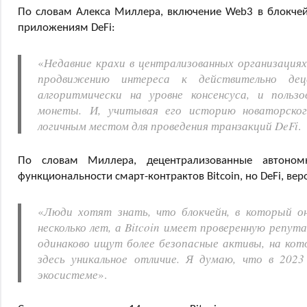
По словам Алекса Миллера, включение Web3 в блокчейн
приложениям DeFi:
«
Недавние крахи в централизованных организация
продвижению интереса к действительно дец
алгоритмически на уровне консенсуса, и поль
монеты. И, учитывая его историю новаторского 
логичным местом для проведения транзакций DeFi
.
По словам Миллера, децентрализованные автоном
функциональности смарт-контрактов Bitcoin, но DeFi, вер
«
Люди хотят знать, что блокчейн, в который о
несколько лет, а Bitcoin имеет проверенную репу
одинаково ищут более безопасные активы, на кот
здесь уникальное отличие. Я думаю, что в 202
экосистеме
».