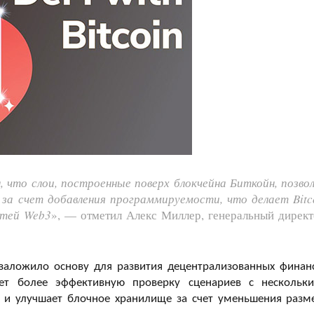
 что слои, построенные поверх блокчейна Биткойн, позво
за счет добавления программируемости, что делает Bitc
стей Web3
», — отметил Алекс Миллер, генеральный директ
заложило основу для развития децентрализованных финан
ает более эффективную проверку сценариев с нескольк
 и улучшает блочное хранилище за счет уменьшения разм