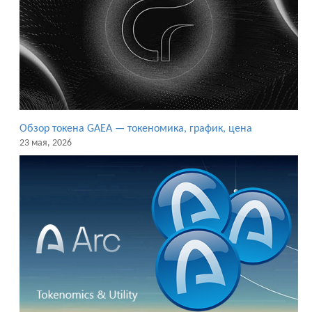
Обзор токена GAEA — токеномика, график, цена
23 мая, 2026