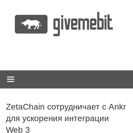
Перейти
к
содержимому
информационно
GiveMeBit.com
новостной
портал
о
криптовалютах
ZetaChain сотрудничает с Ankr
для ускорения интеграции
Web 3