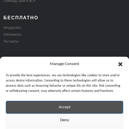
Помощь нам и ВСУ
БЕСПЛАТНО
Аирдропы
Мейннеты
Тестнеты
Manage Consent
Подписка на email рассылку:
To provide the best experiences, we use technologies like cookies to store and/or
access device information. Consenting to these technologies will allow us to
process data such as browsing behavior or unique IDs on this site. Not consenting
or withdrawing consent, may adversely affect certain features and functions.
Accept
Продолжая, вы соглашаетесь с нашей политикой конфиденциальност
Copyright © 2024 All Rights Reserved by
GiveMeBit
.
Deny