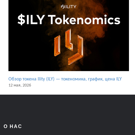
Обзор токена Ility (ILY) — токеномика, график, цена ILY
12 мая, 2026
О НАС