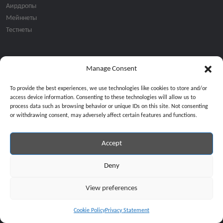
Аирдропы
Мейннеты
Тестнеты
Manage Consent
Подписка на email рассылку:
To provide the best experiences, we use technologies like cookies to store and/or
access device information. Consenting to these technologies will allow us to
process data such as browsing behavior or unique IDs on this site. Not consenting
or withdrawing consent, may adversely affect certain features and functions.
Accept
Продолжая, вы соглашаетесь с нашей политикой конфиденциальност
Copyright © 2024 All Rights Reserved by
GiveMeBit
.
Deny
View preferences
Cookie Policy
Privacy Statement