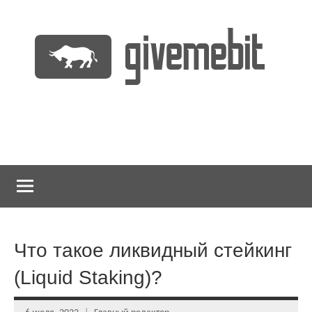
Перейти
к
содержимому
информационно
GiveMeBit.com
новостной
портал
о
криптовалютах
Что такое ликвидный стейкинг
(Liquid Staking)?