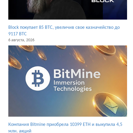
Block покупает 85 BTC, увеличив свое казначейство до
9117 BTC
6 августа, 2026
Компания Bitmine приобрела 10399 ETH и выкупила 4,5
млн. акций