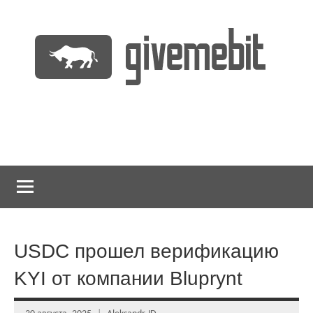
Перейти
к
содержимому
информационно
GiveMeBit.com
новостной
портал
о
криптовалютах
USDC прошел верификацию
KYI от компании Bluprynt