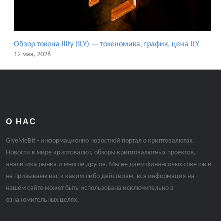
Обзор токена Ility (ILY) — токеномика, график, цена ILY
12 мая, 2026
О НАС
GiveMeBit - информационно новостной портал о криптовалютах.
Новости в мире криптовалют, обзоры криптовалютных проектов,
аналитика рынка и многое другое. Мы не даём финансовых советов и
не призываем вас к каким либо действиям, вся информация на
нашем сайте может быть использована исключительно в
ознакомительных целях.