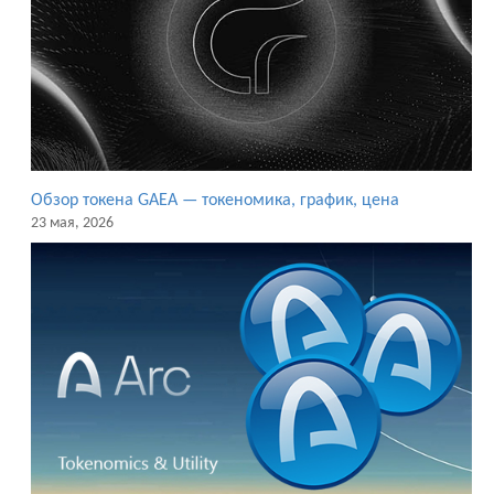
Обзор токена GAEA — токеномика, график, цена
23 мая, 2026