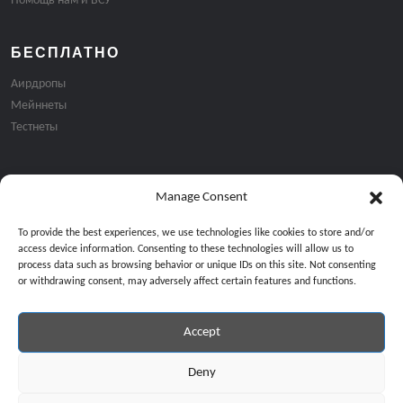
Помощь нам и ВСУ
БЕСПЛАТНО
Аирдропы
Мейннеты
Тестнеты
Manage Consent
Подписка на email рассылку:
To provide the best experiences, we use technologies like cookies to store and/or
access device information. Consenting to these technologies will allow us to
process data such as browsing behavior or unique IDs on this site. Not consenting
or withdrawing consent, may adversely affect certain features and functions.
Accept
Продолжая, вы соглашаетесь с нашей политикой конфиденциальност
Copyright © 2024 All Rights Reserved by
GiveMeBit
.
Deny