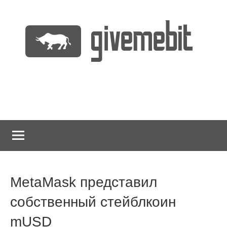
Перейти
к
содержимому
информационно
GiveMeBit.com
новостной
портал
о
криптовалютах
MetaMask представил
собственный стейблкоин
mUSD