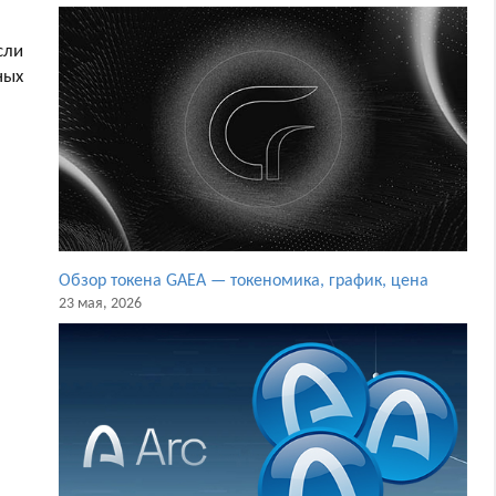
сли
ных
Обзор токена GAEA — токеномика, график, цена
23 мая, 2026