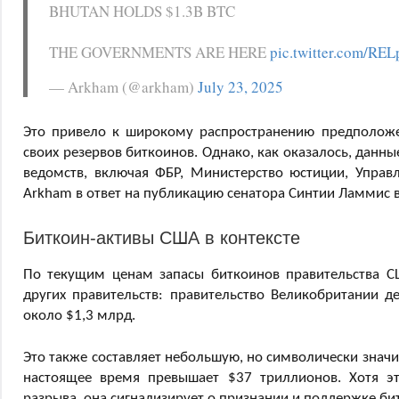
BHUTAN HOLDS $1.3B BTC
THE GOVERNMENTS ARE HERE
pic.twitter.com/RE
— Arkham (@arkham)
July 23, 2025
Это привело к широкому распространению предположе
своих резервов биткоинов. Однако, как оказалось, данн
ведомств, включая ФБР, Министерство юстиции, Управ
Arkham в ответ на публикацию сенатора Синтии Ламмис в
Биткоин-активы США в контексте
По текущим ценам запасы биткоинов правительства С
других правительств: правительство Великобритании д
около $1,3 млрд.
Это также составляет небольшую, но символически значи
настоящее время превышает $37 триллионов. Хотя эт
разрыва, она сигнализирует о признании и поддержке би