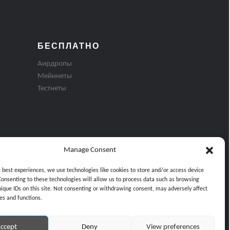
БЕСПЛАТНО
Аирдропы
Мейннеты
Тестнеты
Manage Consent
e best experiences, we use technologies like cookies to store and/or access device
Consenting to these technologies will allow us to process data such as browsing
nique IDs on this site. Not consenting or withdrawing consent, may adversely affect
es and functions.
ти
ccept
Deny
View preferences