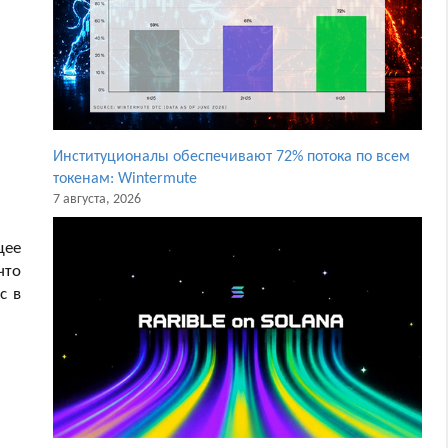
Институционалы обеспечивают 72% потока по всем
токенам: Wintermute
7 августа, 2026
щее
что
с в