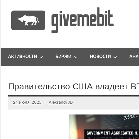
Перейти
к
содержимому
информационно
GiveMeBit.com
новостной
портал
АКТИВНОСТИ
БИРЖИ
НОВОСТИ
АНА
о
криптовалютах
Правительство США владеет BT
24 июля, 2025
Aleksandr JD