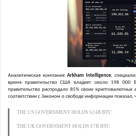
Аналитическая компания
Arkham Intelligence
, специал
время правительство США владеет около 198 000 B
правительство распродало 85% своих криптовалютных ак
соответствии с Законом о свободе информации показал, 
THE US GOVERNMENT HOLDS $24B BTC
THE UK GOVERNMENT HOLDS $7B BTC