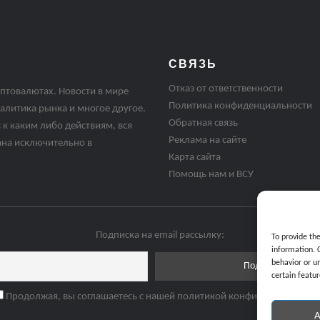
СВЯЗЬ
Отказ от ответственности
птовалютах. Новости в мире
Политика конфиденциальности
алитика рынка и многое другое.
Обратная связь
 к каким либо действиям, вся
Реклама на сайте
ана исключительно в
Карта сайта
Помощь нам и ВСУ
Подписка на email рассылку:
To provide th
information. 
behavior or u
certain featur
Продолжая, вы соглашаетесь с нашей политикой конфиденциальнос
A