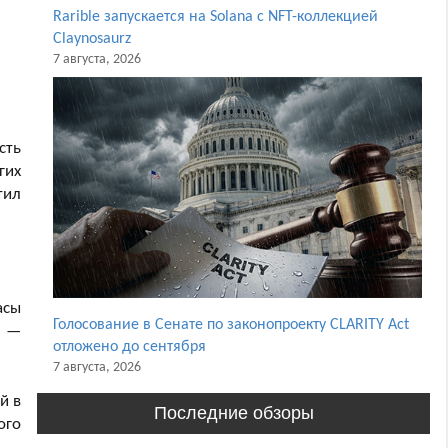
Rarible запускается на Solana с NFT-коллекцией
Claynosaurz
7 августа, 2026
сть
гих
тил
асы
Голосование в Сенате по законопроекту CLARITY Act
а —
отложено до сентября
7 августа, 2026
й в
Последние обзоры
ого