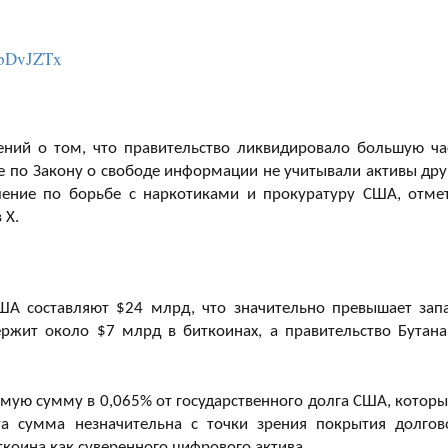
LpDvJZTx
ний о том, что правительство ликвидировало большую ча
ые по Закону о свободе информации не учитывали активы дру
ление по борьбе с наркотиками и прокуратуру США, отме
 X.
ША составляют $24 млрд, что значительно превышает зап
ержит около $7 млрд в биткоинах, а правительство Бутан
мую сумму в 0,065% от государственного долга США, которы
а сумма незначительна с точки зрения покрытия долгов
ткоина как суверенного цифрового актива.