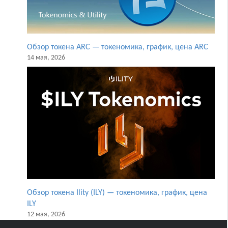
Обзор токена ARC — токеномика, график, цена ARC
14 мая, 2026
Обзор токена Ility (ILY) — токеномика, график, цена
ILY
12 мая, 2026