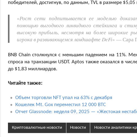
победителей, достигнув, по данным, TVL в размере $5,05
«
Рост сети подпитывается ее моделью доказате
помощью выгодного ликвидного стейкинга и стиму
высокую прибыль, несмотря на более широкие рын
игрока в развивающемся ландшафте DeFi
» — Сара Г
BNB Chain столкнулся с меньшим падением на 11%. Межд
спроса на транзакции USDT. Aptos также оказался в числ
до $1,83 миллиардов.
Читайте также:
Объем торговли NFT упал на 63% с декабря
Кошелек Mt. Gox переместил 12 000 BTC
Отчет Glassnode: неделя 09, 2025 — «Жестокая неста
Криптовалютные новости
Новости
Новости аналитики к