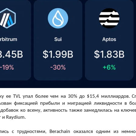
ку ее TVL упал более чем на 30% до $15,4 миллиардов. С
вызван фиксацией прибыли и миграцией ликвидности в бо
Вдобавок ко всему, активность также замедлилась на ключе
r и Raydium.
ись с трудностями, Berachain оказался одним из немно