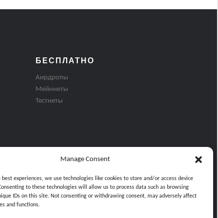
БЕСПЛАТНО
Аирдропы
Мейннеты
Тестнеты
Manage Consent
e best experiences, we use technologies like cookies to store and/or access device
Consenting to these technologies will allow us to process data such as browsing
nique IDs on this site. Not consenting or withdrawing consent, may adversely affect
es and functions.