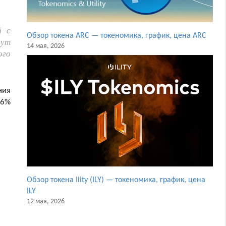
й с
Обзор токена ARC — токеномика, график, цена ARC
щут
14 мая, 2026
ого
ния
 6%
Обзор токена Ility (ILY) — токеномика, график, цена
ILY
12 мая, 2026