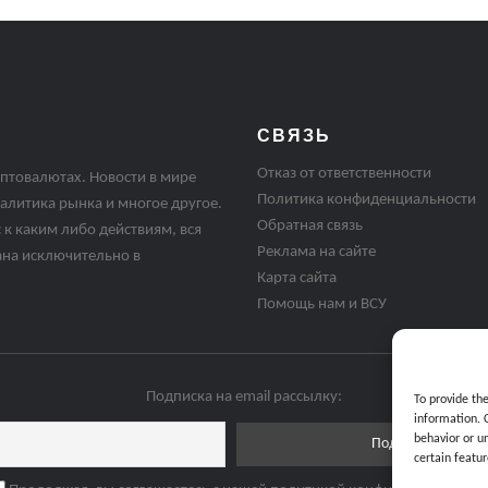
СВЯЗЬ
Отказ от ответственности
птовалютах. Новости в мире
Политика конфиденциальности
алитика рынка и многое другое.
Обратная связь
 к каким либо действиям, вся
Реклама на сайте
ана исключительно в
Карта сайта
Помощь нам и ВСУ
Подписка на email рассылку:
To provide th
information. 
behavior or u
certain featur