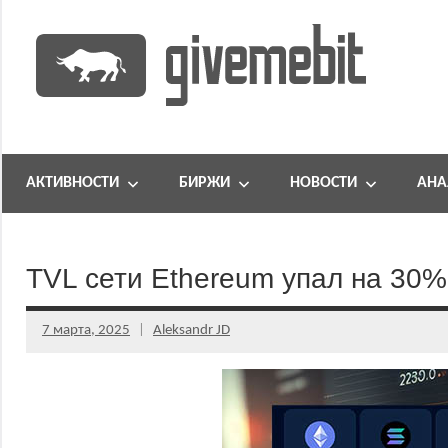
Перейти
к
содержимому
информационно
GiveMeBit.com
новостной
портал
АКТИВНОСТИ
БИРЖИ
НОВОСТИ
АНА
о
криптовалютах
TVL сети Ethereum упал на 30
7 марта, 2025
Aleksandr JD