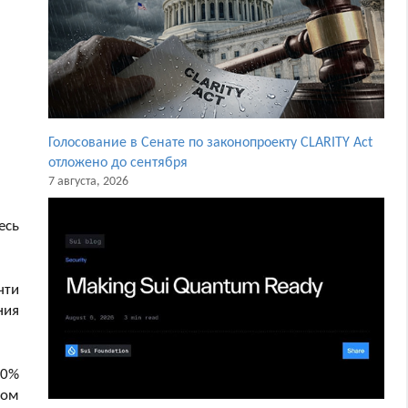
Голосование в Сенате по законопроекту CLARITY Act
отложено до сентября
7 августа, 2026
есь
чти
ния
60%
ном