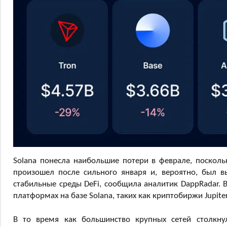
Solana понесла наибольшие потери в феврале, посколь
произошел после сильного января и, вероятно, был 
стабильные среды DeFi, сообщила аналитик DappRadar. 
платформах на базе Solana, таких как криптобиржи Jupite
В то время как большинство крупных сетей столкнул