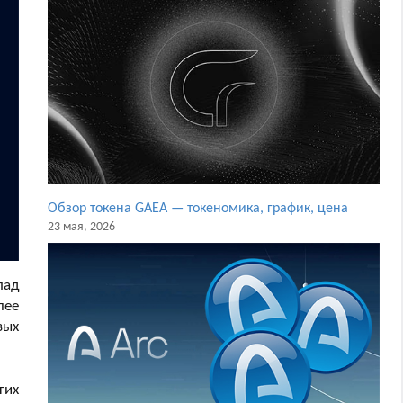
Обзор токена GAEA — токеномика, график, цена
23 мая, 2026
пад
лее
вых
гих