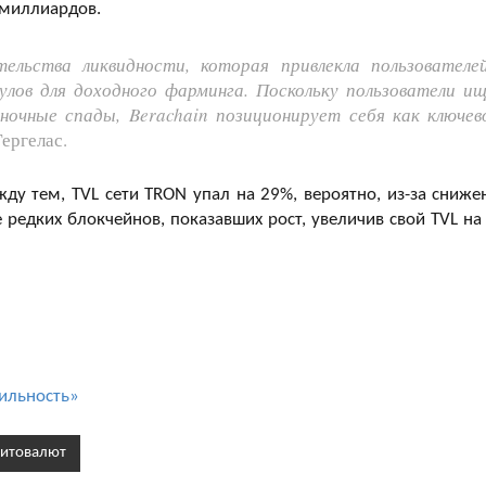
 миллиардов.
льства ликвидности, которая привлекла пользователе
лов для доходного фарминга. Поскольку пользователи и
очные спады, Berachain позиционирует себя как ключев
ергелас.
у тем, TVL сети TRON упал на 29%, вероятно, из-за сниже
е редких блокчейнов, показавших рост, увеличив свой TVL на
бильность»
ритовалют