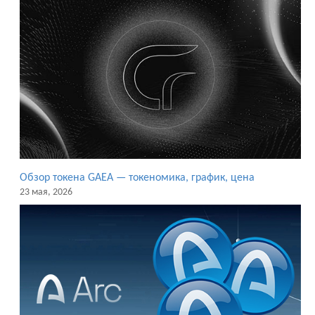
Обзор токена GAEA — токеномика, график, цена
23 мая, 2026