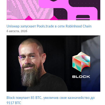
Uniswap запускает Pools.trade в сети Robinhood Chain
6 августа, 2026
Block покупает 85 BTC, увеличив свое казначейство до
9117 BTC