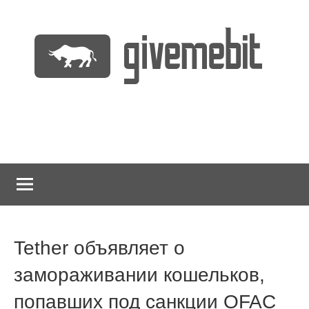
Перейти
к
содержимому
информационно
GiveMeBit.com
новостной
портал
о
криптовалютах
Tether объявляет о
замораживании кошельков,
попавших под санкции OFAC