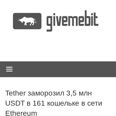
Перейти
к
содержимому
информационно
GiveMeBit.com
новостной
портал
о
криптовалютах
Tether заморозил 3,5 млн
USDT в 161 кошельке в сети
Ethereum