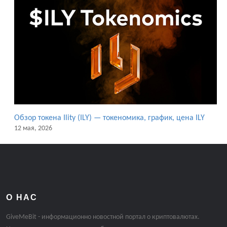
Обзор токена Ility (ILY) — токеномика, график, цена ILY
12 мая, 2026
О НАС
GiveMeBit - информационно новостной портал о криптовалютах.