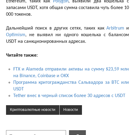
Ethereum, таких как
Polygon
, выявили два кошелька с
запасами USDT, хотя общая сумма составила чуть более 10
000 токенов.
Дальнейший поиск в других сетях, таких как
Arbitrum
и
Optimism
, не выявил ни одного кошелька с балансом
USDT на санкционированных адресах.
Читайте также:
FTX и Alameda отправили активы на сумму $23,59 млн
на Binance, Coinbase и OKX
Программа критогражданства Сальвадора за BTC или
USDT
Tether внес в черный список более 30 адресов с USDT
Криптовалютные новости
Новости
Поиск