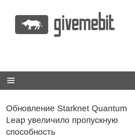
Перейти
к
содержимому
информационно
GiveMeBit.com
новостной
портал
о
криптовалютах
Обновление Starknet Quantum
Leap увеличило пропускную
способность