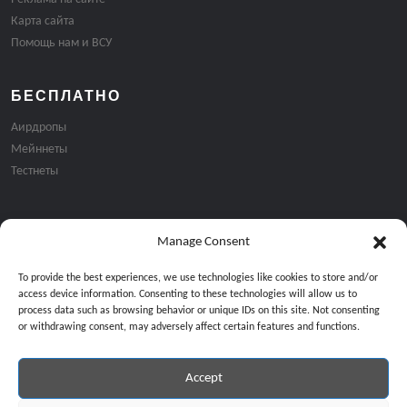
Карта сайта
Помощь нам и ВСУ
БЕСПЛАТНО
Аирдропы
Мейннеты
Тестнеты
Manage Consent
Подписка на email рассылку:
To provide the best experiences, we use technologies like cookies to store and/or
access device information. Consenting to these technologies will allow us to
process data such as browsing behavior or unique IDs on this site. Not consenting
or withdrawing consent, may adversely affect certain features and functions.
Accept
Продолжая, вы соглашаетесь с нашей политикой конфиденциальност