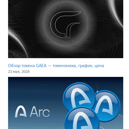
Обзор токена GAEA — токеномика, график, цена
23 мая, 2026