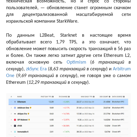
техническая возможность, но и спрос со стороны
пользователей, — обновление станет огромным скачком
для децентрализованной масштабируемой сети
израильской компании StarkWare.
По данным L2Beat, Starknet в настоящее время
обрабатывает всего 1,79 TPS, а это означает, что
обновление может повысить скорость транзакций в 56 раз
и более. Он также легко затмит другие сети Ethereum L2,
включая основную сеть
Optimism
(
6 транзакций в
секунду
),
zkSync Era
(
8,63 транзакций в секунду
) и
Arbitrum
One
(
9,69 транзакций в секунду
), не говоря уже о самом
Ethereum (
12,29 транзакций в секунду
).