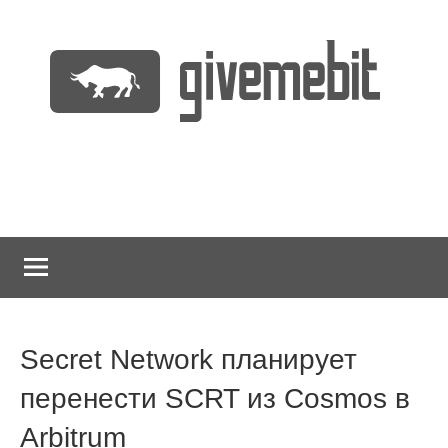
Перейти
к
содержимому
информационно
GiveMeBit.com
новостной
портал
о
криптовалютах
Secret Network планирует
перенести SCRT из Cosmos в
Arbitrum