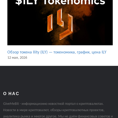
Обзор токена Ility (ILY) — токеномика, график, цена ILY
12 мая, 2026
О НАС
GiveMeBit - информационно новостной портал о криптовалютах.
Новости в мире криптовалют, обзоры криптовалютных проектов,
аналитика рынка и многое другое. Мы не даём финансовых советов и