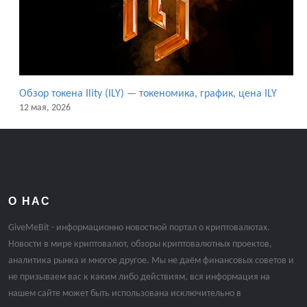
Обзор токена Ility (ILY) — токеномика, график, цена ILY
12 мая, 2026
О НАС
GiveMeBit - информационно новостной портал о криптовалютах.
Новости в мире криптовалют, обзоры криптовалютных проектов,
аналитика рынка и многое другое. Мы не даём финансовых советов и
не призываем вас к каким либо действиям, вся информация на
нашем сайте может быть использована исключительно в