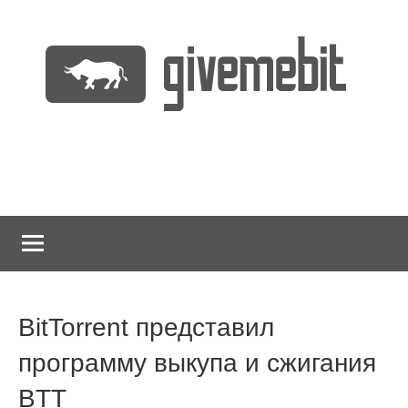
Перейти
к
содержимому
информационно
GiveMeBit.com
новостной
портал
о
криптовалютах
BitTorrent представил
программу выкупа и сжигания
BTT