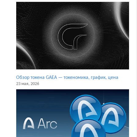
Обзор токена GAEA — токеномика, график, цена
23 мая, 2026