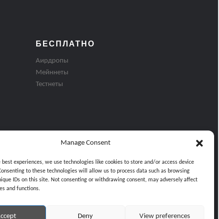
БЕСПЛАТНО
Аирдропы
Мейннеты
Тестнеты
Manage Consent
e best experiences, we use technologies like cookies to store and/or access device
Consenting to these technologies will allow us to process data such as browsing
nique IDs on this site. Not consenting or withdrawing consent, may adversely affect
es and functions.
ти
ccept
Deny
View preferences