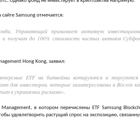
BTC. Однако фонд не инвестирует в криптоактив напрямую.
 сайте Samsung отмечается:
онда, Управляющий принимает активную инвестицион
т и получит до 100% стоимости чистых активов Субфо
nagement Hong Kong, заявил:
фьючерсные ETF на биткойны котируются и торгуются
нт для инвесторов, которые заинтересованы в Bitcoin ка
ыт в управлении рисками
».
 Management, в котором перечислены ETF Samsung Blockch
, чтобы удовлетворить растущий спрос на экспозицию, связанну