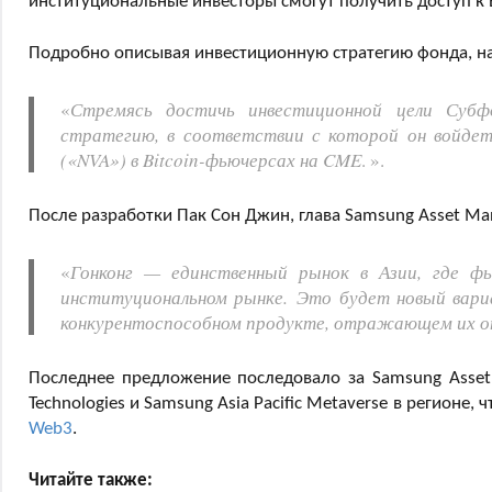
институциональные инвесторы смогут получить доступ к 
Подробно описывая инвестиционную стратегию фонда, на
«
Стремясь достичь инвестиционной цели Субф
стратегию, в соответствии с которой он войде
(«NVA») в Bitcoin-фьючерсах на CME
. ».
После разработки Пак Сон Джин, глава Samsung Asset Ma
«
Гонконг — единственный рынок в Азии, где 
институциональном рынке. Это будет новый вариа
конкурентоспособном продукте, отражающем их оп
Последнее предложение последовало за Samsung Asset
Technologies и Samsung Asia Pacific Metaverse в регионе
Web3
.
Читайте также: