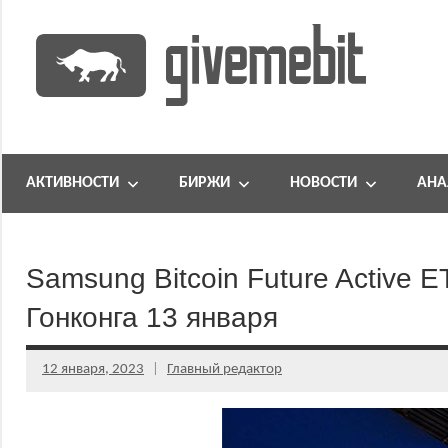
Перейти
к
содержимому
информационно
GiveMeBit.com
новостной
портал
АКТИВНОСТИ
БИРЖИ
НОВОСТИ
АНА
о
криптовалютах
Samsung Bitcoin Future Active
Гонконга 13 января
12 января, 2023
Главный редактор