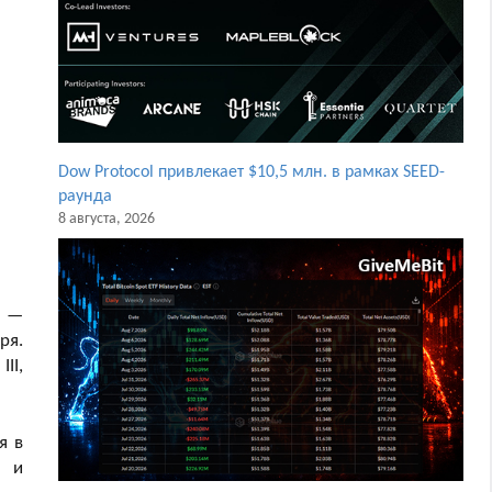
Dow Protocol привлекает $10,5 млн. в рамках SEED-
раунда
8 августа, 2026
—
ря.
II,
я в
к и