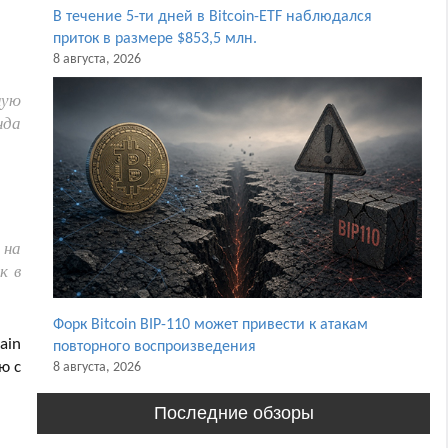
В течение 5-ти дней в Bitcoin-ETF наблюдался
приток в размере $853,5 млн.
8 августа, 2026
ную
нда
 на
к в
Форк Bitcoin BIP-110 может привести к атакам
ain
повторного воспроизведения
ю с
8 августа, 2026
Последние обзоры