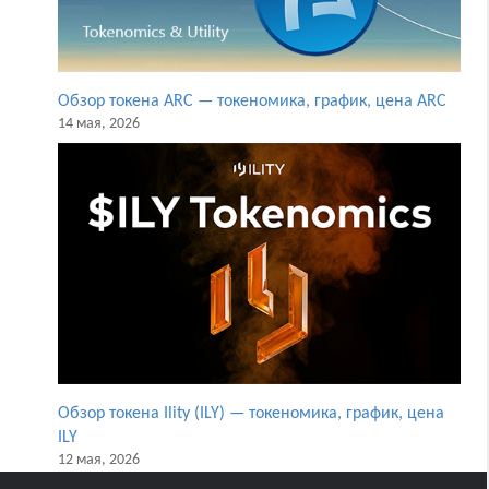
Обзор токена ARC — токеномика, график, цена ARC
14 мая, 2026
Обзор токена Ility (ILY) — токеномика, график, цена
ILY
12 мая, 2026