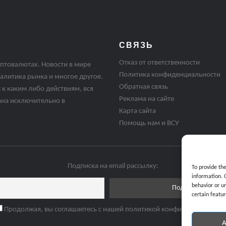
СВЯЗЬ
Отказ от ответственности
птовалютах. Новости в мире
Политика конфиденциальности
алитика рынка и многое другое.
Обратная связь
 к каким либо действиям, вся
Реклама на сайте
ана исключительно в
Карта сайта
Помощь нам и ВСУ
Подписка на email рассылку:
To provide th
information. 
behavior or u
certain featur
Продолжая, вы соглашаетесь с нашей политикой конфиденциальнос
A