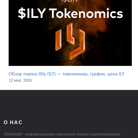
Обзор токена Ility (ILY) — токеномика, график, цена ILY
12 мая, 2026
О НАС
GiveMeBit - информационно новостной портал о криптовалютах.