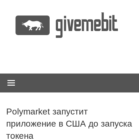
Перейти
к
содержимому
информационно
GiveMeBit.com
новостной
портал
о
криптовалютах
Polymarket запустит
приложение в США до запуска
токена