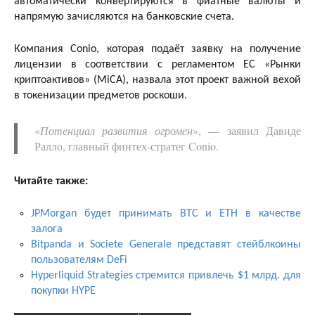
автоматически конвертируются в фиатные валюты и
напрямую зачисляются на банковские счета.
Компания Conio, которая подаёт заявку на получение
лицензии в соответствии с регламентом ЕС «Рынки
криптоактивов» (MiCA), назвала этот проект важной вехой
в токенизации предметов роскоши.
«
Потенциал развития огромен
», — заявил Давиде
Ралло, главный финтех-стратег Conio.
Читайте также:
JPMorgan будет принимать BTC и ETH в качестве
залога
Bitpanda и Societe Generale представят стейблкоины
пользователям DeFi
Hyperliquid Strategies стремится привлечь $1 млрд. для
покупки HYPE