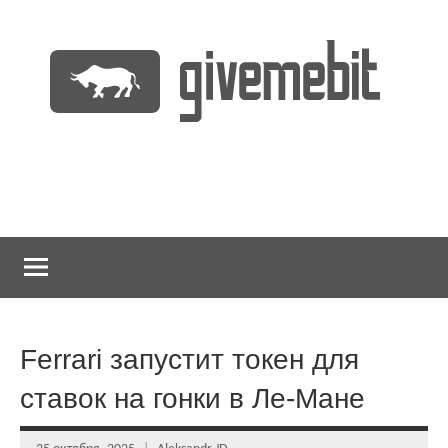
Перейти
к
содержимому
информационно
GiveMeBit.com
новостной
портал
о
криптовалютах
Ferrari запустит токен для
ставок на гонки в Ле-Мане