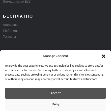
Помощь нам и ВСУ
БЕСПЛАТНО
Аирдропы
Мейннеты
Тестнеты
Manage Consent
Подписка на email рассылку:
To provide the best experiences, we use technologies like cookies to store and/or
access device information. Consenting to these technologies will allow us to
process data such as browsing behavior or unique IDs on this site. Not consenting
or withdrawing consent, may adversely affect certain features and functions.
Accept
Продолжая, вы соглашаетесь с нашей политикой конфиденциальност
Copyright © 2024 All Rights Reserved by
GiveMeBit
.
Deny