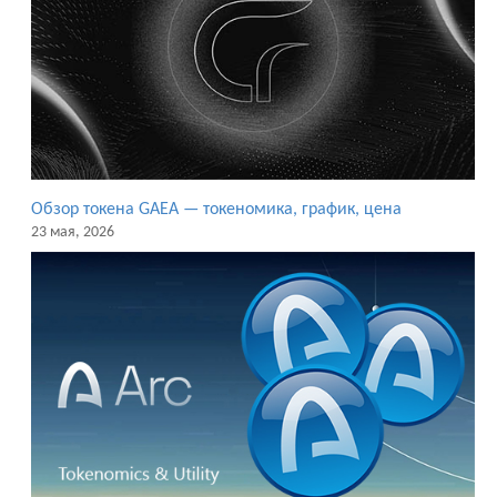
Обзор токена GAEA — токеномика, график, цена
23 мая, 2026