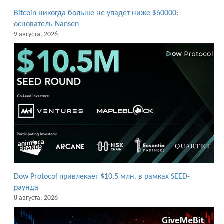
Bitcoin никогда больше не упадет ниже $60000:
основатель Nansen
9 августа, 2026
Dow Protocol привлекает $10,5 млн. в рамках SEED-
раунда
8 августа, 2026