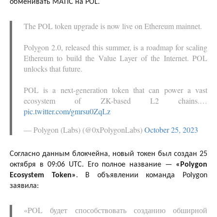
обменивать MATIC на POL.
The POL token upgrade is now live on Ethereum mainnet.
Polygon 2.0, released this summer, is a roadmap for scaling
Ethereum to build the Value Layer of the Internet. POL
unlocks that future.
POL is a next-generation token that can power a vast
ecosystem of ZK-based L2 chains.…
pic.twitter.com/gmrsu0ZqLz
— Polygon (Labs) (@0xPolygonLabs)
October 25, 2023
Согласно данным блокчейна, новый токен был создан 25
октября в 09:06 UTC. Его полное название —
«Polygon
Ecosystem Token»
. В объявлении команда Polygon
заявила:
«POL будет способствовать созданию обширной