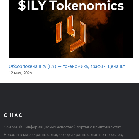
Обзор токена Ility (ILY) — токеномика, график, цена ILY
12 мая, 2026
О НАС
GiveMeBit - информационно новостной портал о криптовалютах.
Новости в мире криптовалют, обзоры криптовалютных проектов,