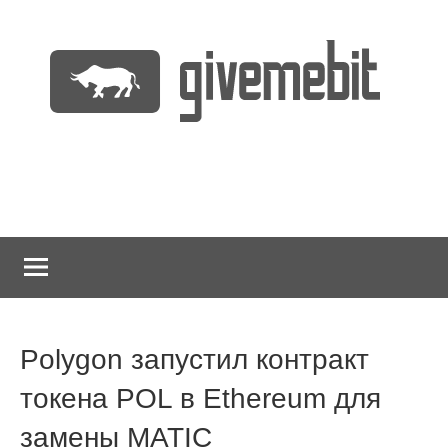
Перейти
к
содержимому
информационно
GiveMeBit.com
новостной
портал
о
криптовалютах
Polygon запустил контракт
токена POL в Ethereum для
замены MATIC