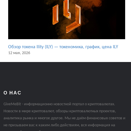
Обзор токена Ility (ILY) — токеномика, график, цена ILY
12 мая, 2026
О НАС
GiveMeBit - информационно новостной портал о криптовалютах.
Новости в мире криптовалют, обзоры криптовалютных проектов,
аналитика рынка и многое другое. Мы не даём финансовых советов и
не призываем вас к каким либо действиям, вся информация на