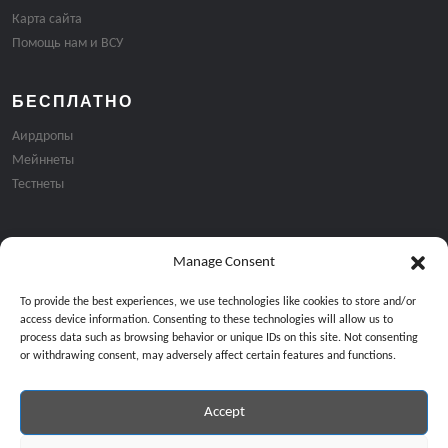
Карта сайта
Помощь нам и ВСУ
БЕСПЛАТНО
Аирдропы
Мейннеты
Тестнеты
Manage Consent
Подписка на email рассылку:
To provide the best experiences, we use technologies like cookies to store and/or
access device information. Consenting to these technologies will allow us to
process data such as browsing behavior or unique IDs on this site. Not consenting
or withdrawing consent, may adversely affect certain features and functions.
Accept
Продолжая, вы соглашаетесь с нашей политикой конфиденциальност