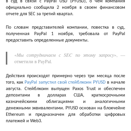
в суд в связи с PayPal USD (PYUSD), о чем компания
официально сообщила 2 ноября в своем финансовом
отчете для SEC за третий квартал.
По словам представителей компании, повестка в суд,
полученная PayPal 1 ноября, требовала от PayPal
предоставить определенные документы.
«
Мы сотрудничаем с SEC по этому запросу
», —
отметили в PayPal.
Действия происходят примерно через три месяца после
того, как
PayPal запустил свой стейблкоин PYUSD
в начале
августа. Стейблкоин выпущен Paxos Trust и обеспечен
депозитами в долларах США, краткосрочными
казначейскими облигациями и аналогичными
денежными эквивалентами. PYUSD основан на блокчейне
Ethereum и предназначен для обработки цифровых
платежей и Web3.