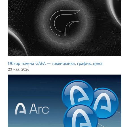
Обзор токена GAEA — токеномика, график, цена
23 мая, 2026