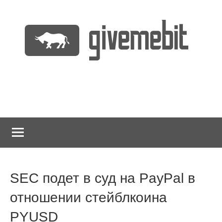
Перейти
к
содержимому
информационно
GiveMeBit.com
новостной
портал
о
криптовалютах
SEC подет в суд на PayPal в
отношении стейблкоина
PYUSD