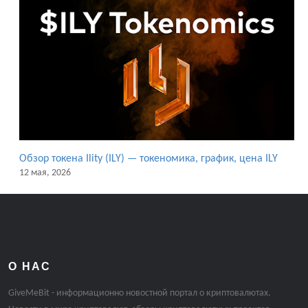
Обзор токена Ility (ILY) — токеномика, график, цена ILY
12 мая, 2026
О НАС
GiveMeBit - информационно новостной портал о криптовалютах.