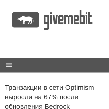
Перейти
к
содержимому
информационно
GiveMeBit.com
новостной
портал
о
криптовалютах
Транзакции в сети Optimism
выросли на 67% после
обновления Bedrock