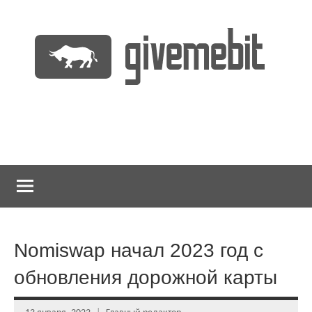
Перейти
к
содержимому
информационно
GiveMeBit.com
новостной
портал
о
криптовалютах
Nomiswap начал 2023 год с
обновления дорожной карты