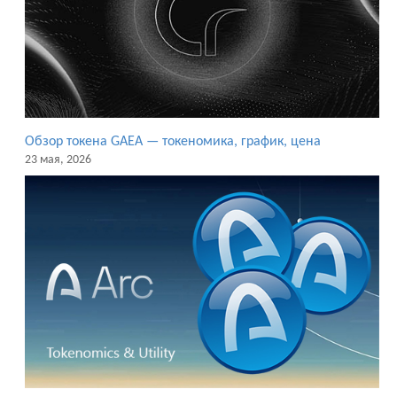
Обзор токена GAEA — токеномика, график, цена
23 мая, 2026