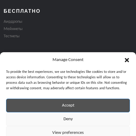
БЕСПЛАТНО
Аирдропы
Мейннеты
Тестнеты
Manage Consent
Подписка на email рассылку:
To provide the best experiences, we use technologies like cookies to store and/or
access device information. Consenting to these technologies will allow us to
process data such as browsing behavior or unique IDs on this site. Not consenting
or withdrawing consent, may adversely affect certain features and functions.
Accept
Продолжая, вы соглашаетесь с нашей политикой конфиденциальност
Copyright © 2024 All Rights Reserved by
GiveMeBit
.
Deny
View preferences