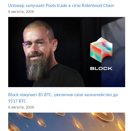
Uniswap запускает Pools.trade в сети Robinhood Chain
6 августа, 2026
Block покупает 85 BTC, увеличив свое казначейство до
9117 BTC
6 августа, 2026