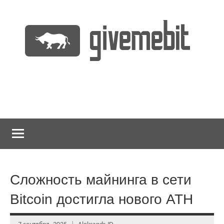
Перейти
к
содержимому
информационно
GiveMeBit.com
новостной
портал
о
криптовалютах
Сложность майнинга в сети
Bitcoin достигла нового ATH