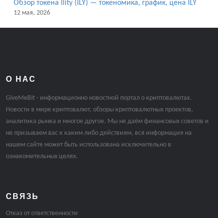
Обзор токена Ility (ILY) — токеномика, график, цена ILY
12 мая, 2026
О НАС
GiveMeBit - информационно новостной портал о криптовалютах.
Новости в мире криптовалют, обзоры криптовалютных проектов,
аналитика рынка и многое другое. Мы не даём финансовых советов и
не призываем вас к каким либо действиям, вся информация на
нашем сайте может быть использована исключительно в
ознакомительных целях.
СВЯЗЬ
Отказ от ответственности