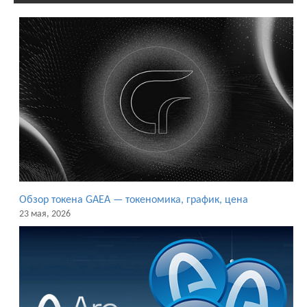
Обзор токена GAEA — токеномика, график, цена
23 мая, 2026