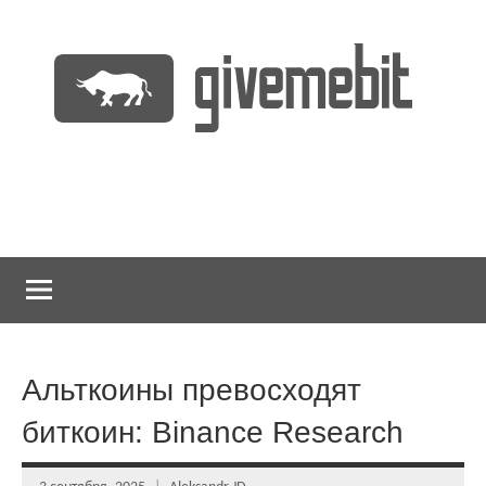
Перейти
к
содержимому
информационно
GiveMeBit.com
новостной
портал
о
криптовалютах
Альткоины превосходят
биткоин: Binance Research