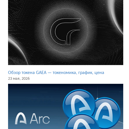
Обзор токена GAEA — токеномика, график, цена
23 мая, 2026