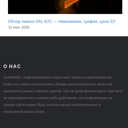
Обзор токена Ility (ILY) — токеномика, график, цена ILY
12 мая, 2026
О НАС
GiveMeBit - информационно новостной портал о криптовалютах.
Новости в мире криптовалют, обзоры криптовалютных проектов,
аналитика рынка и многое другое. Мы не даём финансовых советов и
не призываем вас к каким либо действиям, вся информация на
нашем сайте может быть использована исключительно в
ознакомительных целях.