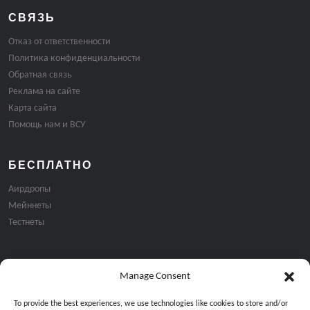
СВЯЗЬ
Отказ от ответственности
Политика конфиденциальности
Обратная связь
Реклама на сайте
Карта сайта
Помощь нам и ВСУ
БЕСПЛАТНО
Аирдропы
Мейннеты
Тестнеты
Manage Consent
Подписка на email рассылку:
To provide the best experiences, we use technologies like cookies to store and/or