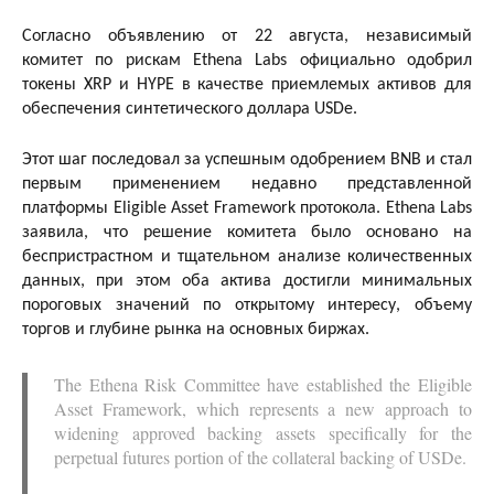
Согласно объявлению от 22 августа, независимый
комитет по рискам Ethena Labs официально одобрил
токены XRP и HYPE в качестве приемлемых активов для
обеспечения синтетического доллара USDe.
Этот шаг последовал за успешным одобрением BNB и стал
первым применением недавно представленной
платформы Eligible Asset Framework протокола. Ethena Labs
заявила, что решение комитета было основано на
беспристрастном и тщательном анализе количественных
данных, при этом оба актива достигли минимальных
пороговых значений по открытому интересу, объему
торгов и глубине рынка на основных биржах.
The Ethena Risk Committee have established the Eligible
Asset Framework, which represents a new approach to
widening approved backing assets specifically for the
perpetual futures portion of the collateral backing of USDe.