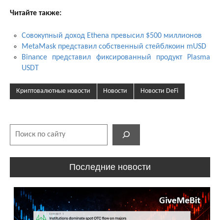
Читайте также:
Совокупный доход Ethena превысил $500 миллионов
MetaMask представил собственный стейблкоин mUSD
Binance представил фиксированный продукт Plasma
USDT
Криптовалютные новости
Новости
Новости DeFi
Поиск
Последние новости