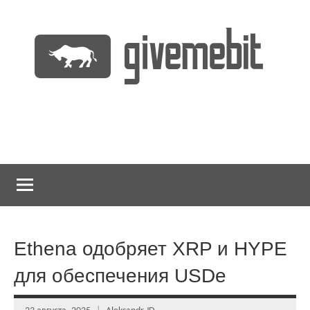
Перейти
к
содержимому
информационно
GiveMeBit.com
новостной
портал
о
криптовалютах
Ethena одобряет XRP и HYPE
для обеспечения USDe