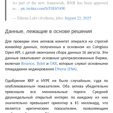
As part of the new framework, BNB has been approved
as…
pic.twitter.com/SiT0Dt549E
— Ethena Labs (@ethena_labs)
August 22, 2025
Данные, лежащие в основе решения
Для проверки этих активов комитет опирался на строгий
конвейер данных, полученных в основном из Coinglass
Open API, с датой окончания сбора данных 16 августа. Эти
данные охватывают основные централизованные биржи,
включая
Binance
,
Bybit
и
OKX
, которые служат основными
площадками хеджирования
Ethena (ENA)
.
Одобрение XRP и HYPE не было случайным, судя по
опубликованным показателям. Оба актива убедительно
превзошли все минимальные пороги. Средний
двухнедельный открытый интерес по каждому из них
значительно превышает ориентир в $1 миллиард, что
является критическим показателем, позволяющим