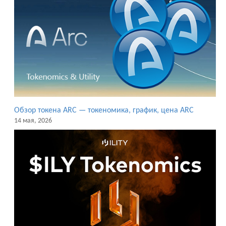
Обзор токена ARC — токеномика, график, цена ARC
14 мая, 2026