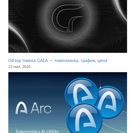
Обзор токена GAEA — токеномика, график, цена
23 мая, 2026