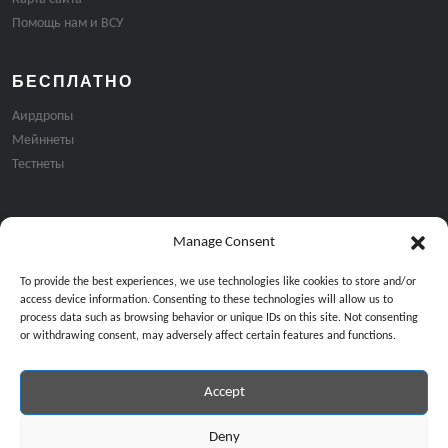
Помощь нам и ВСУ
БЕСПЛАТНО
Аирдропы
Мейннеты
Тестнеты
Manage Consent
Подписка на email рассылку:
To provide the best experiences, we use technologies like cookies to store and/or
access device information. Consenting to these technologies will allow us to
process data such as browsing behavior or unique IDs on this site. Not consenting
or withdrawing consent, may adversely affect certain features and functions.
Accept
Продолжая, вы соглашаетесь с нашей политикой конфиденциальност
Copyright © 2024 All Rights Reserved by
GiveMeBit
.
Deny