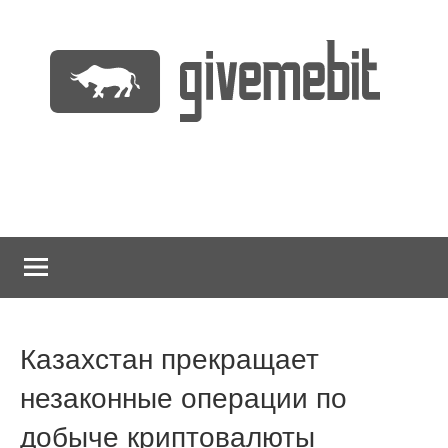
Перейти
к
содержимому
информационно
GiveMeBit.com
новостной
портал
о
криптовалютах
Казахстан прекращает
незаконные операции по
добыче криптовалюты