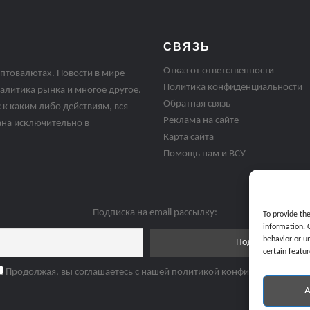
СВЯЗЬ
Отказ от ответственности
птовалютах. Новости в мире
Политика конфиденциальности
алитика рынка и многое другое.
Обратная связь
 к каким либо действиям, вся
Реклама на сайте
ана исключительно в
Карта сайта
Помощь нам и ВСУ
Подписка на email рассылку:
To provide th
information. 
behavior or u
certain featur
Продолжая, вы соглашаетесь с нашей политикой конфиденциальнос
A