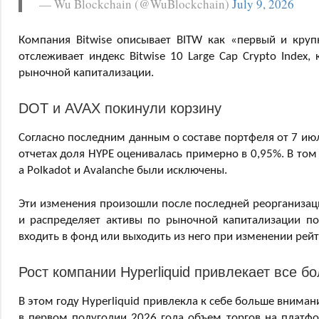
— Wu Blockchain (@WuBlockchain)
July 9, 2026
Компания Bitwise описывает BITW как «первый и кру
отслеживает индекс Bitwise 10 Large Cap Crypto Index
рыночной капитализации.
DOT и AVAX покинули корзину
Согласно последним данным о составе портфеля от 7 июля
отчетах доля HYPE оценивалась примерно в 0,95%. В том
а Polkadot и Avalanche были исключены.
Эти изменения произошли после последней реорганизаци
и распределяет активы по рыночной капитализации пос
входить в фонд или выходить из него при изменении рейт
Рост компании Hyperliquid привлекает все 
В этом году Hyperliquid привлекла к себе больше вниман
в первом полугодии 2026 года объем торгов на платфо