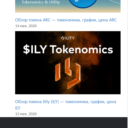
Обзор токена ARC — токеномика, график, цена ARC
14 мая, 2026
Обзор токена Ility (ILY) — токеномика, график, цена
ILY
12 мая, 2026