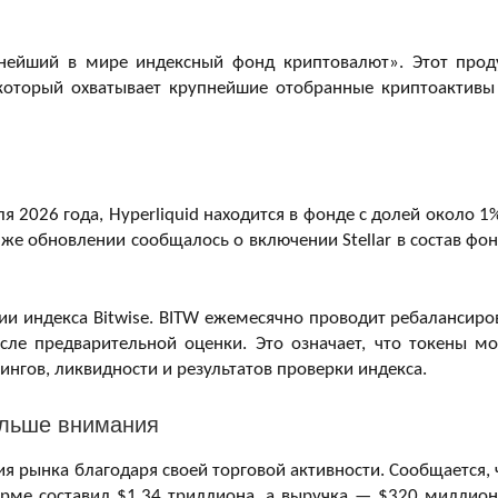
пнейший в мире индексный фонд криптовалют». Этот прод
, который охватывает крупнейшие отобранные криптоактивы
 2026 года, Hyperliquid находится в фонде с долей около 1%
 же обновлении сообщалось о включении Stellar в состав фон
и индекса Bitwise. BITW ежемесячно проводит ребалансиро
ле предварительной оценки. Это означает, что токены мо
ингов, ликвидности и результатов проверки индекса.
больше внимания
ия рынка благодаря своей торговой активности. Сообщается, 
рме составил $1,34 триллиона, а выручка — $320 миллион