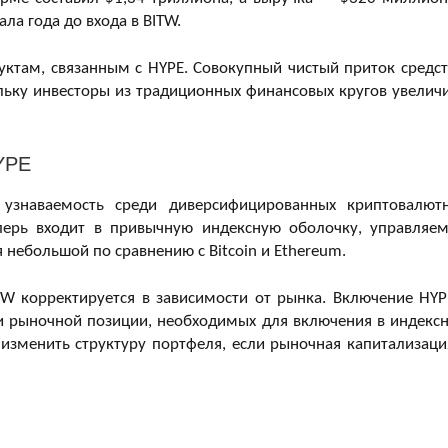
ла года до входа в BITW.
ктам, связанным с HYPE. Совокупный чистый приток средст
ольку инвесторы из традиционных финансовых кругов увелич
YPE
 узнаваемость среди диверсифицированных криптовалют
еперь входит в привычную индексную оболочку, управляе
я небольшой по сравнению с Bitcoin и Ethereum.
TW корректируется в зависимости от рынка. Включение HYP
а и рыночной позиции, необходимых для включения в индекс
 изменить структуру портфеля, если рыночная капитализаци