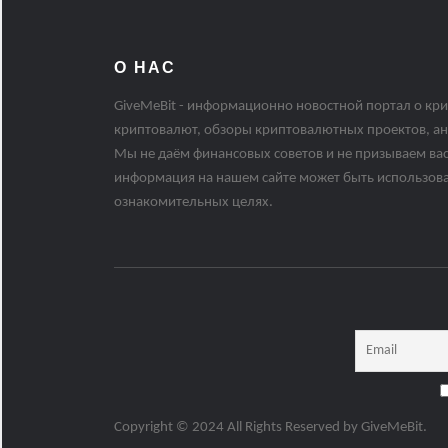
О НАС
GiveMeBit - информационно новостной портал о кри
криптовалют, обзоры криптовалютных проектов, ан
Мы не даём финансовых советов и не призываем вас
информация на нашем сайте может быть использов
ознакомительных целях.
Copyright © 2024 All Rights Reserved by
GiveMeBit
.