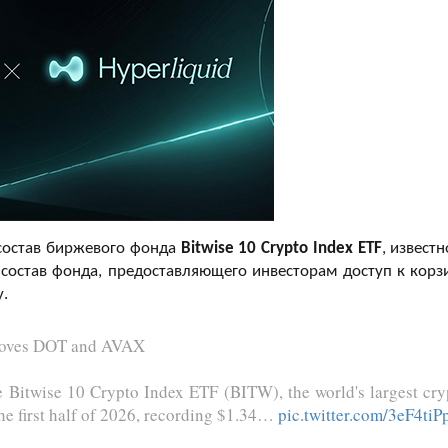
состав биржевого фонда
Bitwise 10 Crypto Index ETF
, известн
в состав фонда, предоставляющего инвесторам доступ к корз
у.
moves DOT and AVAX
e Bitwise 10 Crypto Index ETF (BITW), the world's largest cry
he first half of 2026, recording $1.34…
pic.twitter.com/3eF4tiP