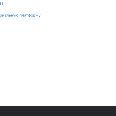
TT
уциональную платформу