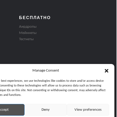
БЕСПЛАТНО
Аирдропы
Мейннеты
Тестнеты
Manage Consent
e best experiences, we use technologies like cookies to store and/or access device
Consenting to these technologies will allow us to process data such as browsing
nique IDs on this site. Not consenting or withdrawing consent, may adversely affect
es and functions.
ти
ccept
Deny
View preferences