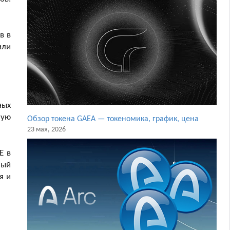
в в
или
ных
мую
Обзор токена GAEA — токеномика, график, цена
23 мая, 2026
E в
ный
я и