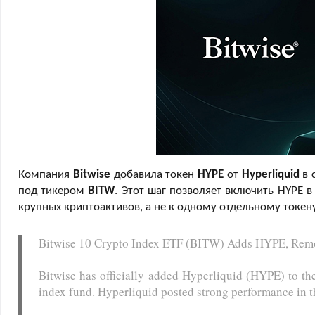
Компания
Bitwise
добавила токен
HYPE
от
Hyperliquid
в 
под тикером
BITW
. Этот шаг позволяет включить HYPE 
крупных криптоактивов, а не к одному отдельному токен
Bitwise 10 Crypto Index ETF (BITW) Adds HYPE, Re
Bitwise has officially added Hyperliquid (HYPE) to th
index fund. Hyperliquid posted strong performance in t