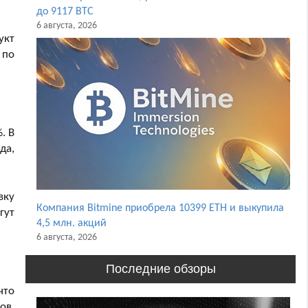
до 9117 BTC
6 августа, 2026
укт
 по
. В
да,
вку
Компания Bitmine приобрела 10399 ETH и выкупила
гут
4,5 млн. акций
6 августа, 2026
Последние обзоры
что
ов.