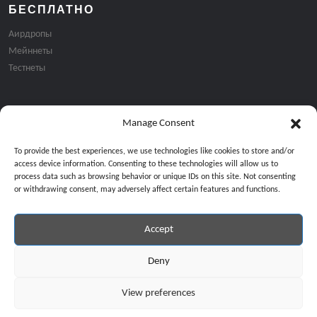
БЕСПЛАТНО
Аирдропы
Мейннеты
Тестнеты
Manage Consent
Подписка на email рассылку:
To provide the best experiences, we use technologies like cookies to store and/or
access device information. Consenting to these technologies will allow us to
process data such as browsing behavior or unique IDs on this site. Not consenting
or withdrawing consent, may adversely affect certain features and functions.
Accept
Продолжая, вы соглашаетесь с нашей политикой конфиденциальност
Copyright © 2024 All Rights Reserved by
GiveMeBit
.
Deny
View preferences