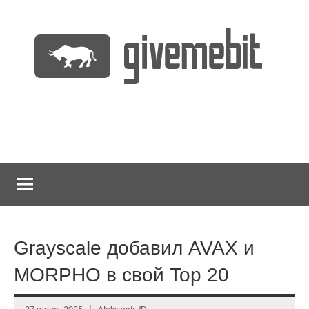
Перейти
к
содержимому
информационно
GiveMeBit.com
новостной
портал
о
криптовалютах
Grayscale добавил AVAX и
MORPHO в свой Top 20