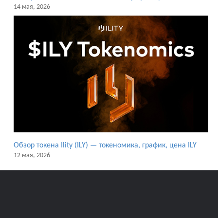
14 мая, 2026
Обзор токена Ility (ILY) — токеномика, график, цена ILY
12 мая, 2026