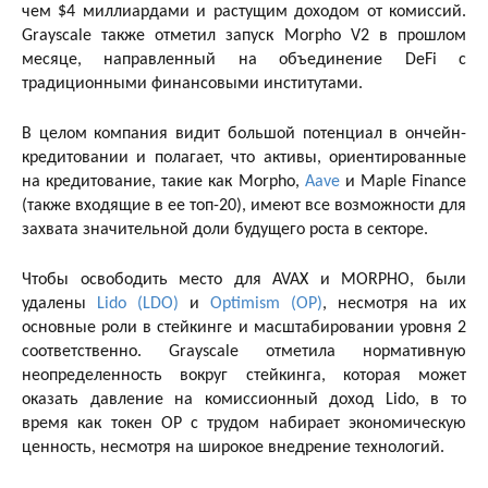
чем $4 миллиардами и растущим доходом от комиссий.
Grayscale также отметил запуск Morpho V2 в прошлом
месяце, направленный на объединение DeFi с
традиционными финансовыми институтами.
В целом компания видит большой потенциал в ончейн-
кредитовании и полагает, что активы, ориентированные
на кредитование, такие как Morpho,
Aave
и Maple Finance
(также входящие в ее топ-20), имеют все возможности для
захвата значительной доли будущего роста в секторе.
Чтобы освободить место для AVAX и MORPHO, были
удалены
Lido (LDO)
и
Optimism (OP)
, несмотря на их
основные роли в стейкинге и масштабировании уровня 2
соответственно. Grayscale отметила нормативную
неопределенность вокруг стейкинга, которая может
оказать давление на комиссионный доход Lido, в то
время как токен OP с трудом набирает экономическую
ценность, несмотря на широкое внедрение технологий.