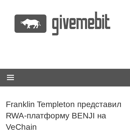
Перейти
к
содержимому
информационно
GiveMeBit.com
новостной
портал
о
криптовалютах
Franklin Templeton представил
RWA-платформу BENJI на
VeChain