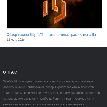
Обзор токена Ility (ILY) — токеномика, график, цена ILY
12 мая, 2026
О НАС
GiveMeBit - информационно новостной портал о криптовалютах.
Новости в мире криптовалют, обзоры криптовалютных проектов,
аналитика рынка и многое другое. Мы не даём финансовых советов и
не призываем вас к каким либо действиям, вся информация на
нашем сайте может быть использована исключительно в