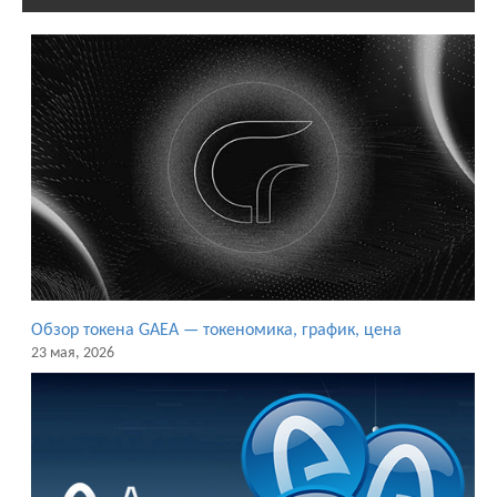
Обзор токена GAEA — токеномика, график, цена
23 мая, 2026