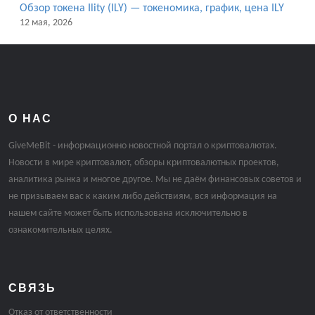
Обзор токена Ility (ILY) — токеномика, график, цена ILY
12 мая, 2026
О НАС
GiveMeBit - информационно новостной портал о криптовалютах.
Новости в мире криптовалют, обзоры криптовалютных проектов,
аналитика рынка и многое другое. Мы не даём финансовых советов и
не призываем вас к каким либо действиям, вся информация на
нашем сайте может быть использована исключительно в
ознакомительных целях.
СВЯЗЬ
Отказ от ответственности