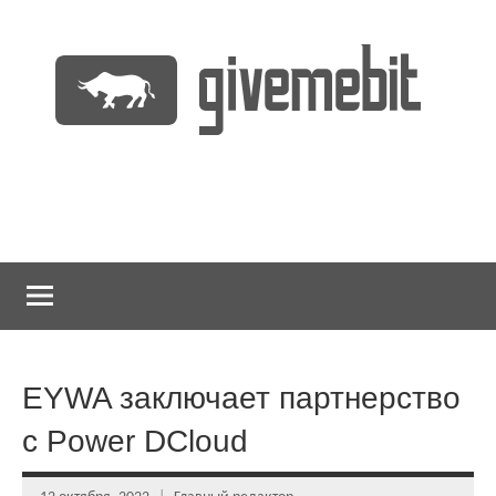
Перейти
к
содержимому
информационно
GiveMeBit.com
новостной
портал
о
криптовалютах
EYWA заключает партнерство
с Power DCloud