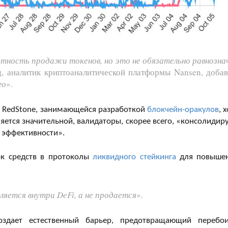
ятность продажи токенов, но это не обязательно равнозна
, аналитик криптоаналитической платформы Nansen, добав
го
».
 RedStone, занимающейся разработкой
блокчейн-оракулов
, 
яется значительной, валидаторы, скорее всего, «консолидир
 эффективности».
ток средств в протоколы
ликвидного стейкинга
для повыше
яется внутри DeFi, а не продается
».
здает естественный барьер, предотвращающий перебо