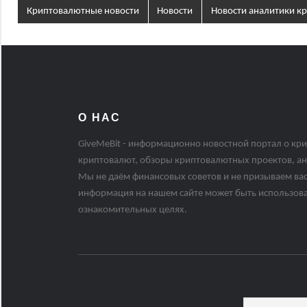
Криптовалютные новости
Новости
Новости аналитики к
О НАС
GiveMeBit - информационно новостной портал о кри
криптовалют, обзоры криптовалютных проектов, ан
Мы не даём финансовых советов и не призываем вас
информация на нашем сайте может быть использов
ознакомительных целях.