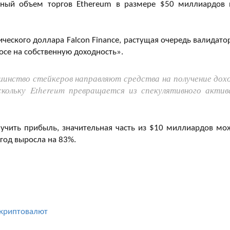
вный объем торгов Ethereum в размере $50 миллиардов 
ического доллара Falcon Finance, растущая очередь валидато
осе на собственную доходность».
шинство стейкеров направляют средства на получение дох
скольку Ethereum превращается из спекулятивного актив
олучить прибыль, значительная часть из $10 миллиардов мо
 год выросла на 83%.
 криптовалют