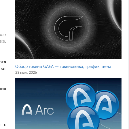
чно
ив,
хотя
Обзор токена GAEA — токеномика, график, цена
уют
23 мая, 2026
ния
и с