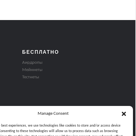
БЕСПЛАТНО
Аирдропы
Мейннеты
Тестнеты
Manage Consent
e best experiences, we use technologies like cookies to store and/or access device
Consenting to these technologies will allow us to process data such as browsing