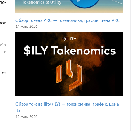
по-
Обзор токена ARC — токеномика, график, цена ARC
ров
14 мая, 2026
ода
а в
жет
Обзор токена Ility (ILY) — токеномика, график, цена
ILY
12 мая, 2026