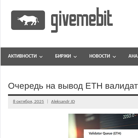
Перейти
к
содержимому
информационно
GiveMeBit.com
новостной
портал
АКТИВНОСТИ
БИРЖИ
НОВОСТИ
АНА
о
криптовалютах
Очередь на вывод ETH валидат
8 октября, 2025
Aleksandr JD