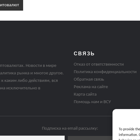
ритовалют
СВЯЗЬ
Отказ от ответственности
птовалютах. Новости в мире
Политика конфиденциальности
алитика рынка и многое другое.
Обратная связь
 к каким либо действиям, вся
Реклама на сайте
ана исключительно в
Карта сайта
Помощь нам и ВСУ
Подписка на email рассылку:
To provide th
information. 