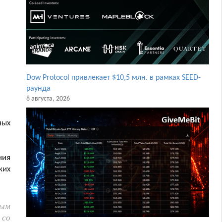
Dow Protocol привлекает $10,5 млн. в рамках SEED-
раунда
8 августа, 2026
ных
ния
ких
вым
 со