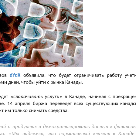
ивов
dYdX
объявила, что будет ограничивать работу учет
ми дней, чтобы уйти с рынка Канады.
удет «
сворачивать услуги
» в Канаде, начиная с прекраще
не. 14 апреля биржа переведет всех существующих канадс
ит им только снимать средства.
ий о продуктах и ​​демократизировать доступ к финансо
жи. «
Мы надеемся, что нормативный климат в Канаде