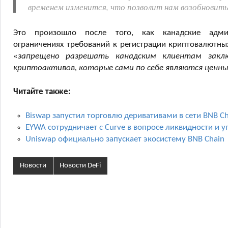
временем изменится, что позволит нам возобновить
Это произошло после того, как канадские адми
ограничениях требований к регистрации криптовалютны
«
запрещено разрешать канадским клиентам закл
криптоактивов, которые сами по себе являются ценн
Читайте также:
Biswap запустил торговлю деривативами в сети BNB Ch
EYWA сотрудничает с Curve в вопросе ликвидности и 
Uniswap официально запускает экосистему BNB Chain
Новости
Новости DeFi