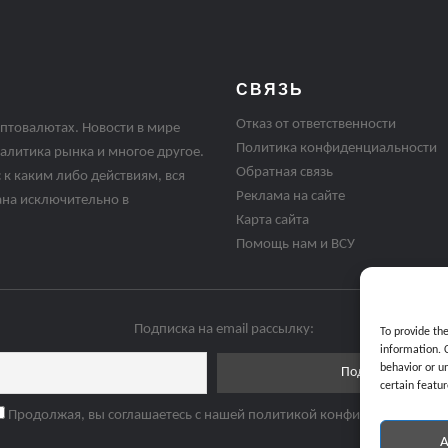
СВЯЗЬ
Отказ от ответственности
птовалютах. Новости в мире
Политика конфиденциальности
алитика рынка и многое другое.
Обратная связь
 к каким либо действиям, вся
Реклама на сайте
ана исключительно в
Карта сайта
Помощь нам и ВСУ
Подписка на email рассылку:
To provide th
information. 
behavior or u
certain featur
Продолжая, вы соглашаетесь с нашей политикой конфиденциальнос
A