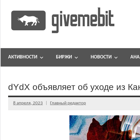
Перейти
к
содержимому
информационно
GiveMeBit.com
новостной
портал
АКТИВНОСТИ
БИРЖИ
НОВОСТИ
АНА
о
криптовалютах
dYdX объявляет об уходе из К
8 апреля, 2023
Главный редактор