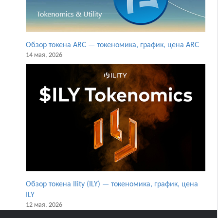
Обзор токена ARC — токеномика, график, цена ARC
14 мая, 2026
Обзор токена Ility (ILY) — токеномика, график, цена
ILY
12 мая, 2026