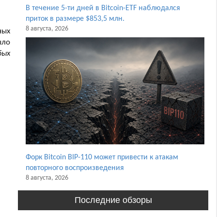
В течение 5-ти дней в Bitcoin-ETF наблюдался
приток в размере $853,5 млн.
8 августа, 2026
ных
ыло
бых
Форк Bitcoin BIP-110 может привести к атакам
повторного воспроизведения
8 августа, 2026
Последние обзоры