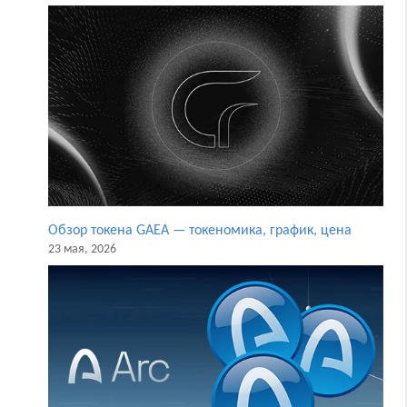
Обзор токена GAEA — токеномика, график, цена
23 мая, 2026