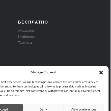
БЕСПЛАТНО
Аирдропы
Мейннеты
Тестнеты
Manage Consent
e best experiences, we use technologies like cookies to store and/or access device
Consenting to these technologies will allow us to process data such as browsing
nique IDs on this site. Not consenting or withdrawing consent, may adversely affect
es and functions.
ти
ccept
Deny
View preferences