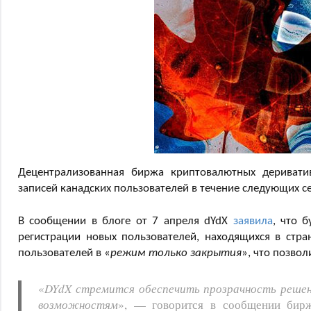
Децентрализованная биржа криптовалютных дериват
записей канадских пользователей в течение следующих се
В сообщении в блоге от 7 апреля dYdX
заявила
, что б
регистрации новых пользователей, находящихся в стра
пользователей в «
режим только закрытия
», что позвол
«
DYdX стремится обеспечить прозрачность решен
возможностям
», — говорится в сообщении бир