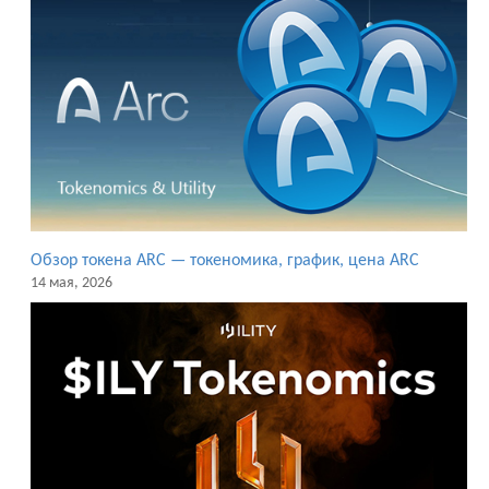
Обзор токена ARC — токеномика, график, цена ARC
14 мая, 2026