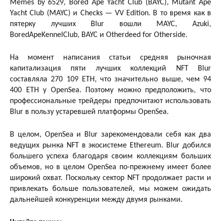
Memes by 6529, Bored Ape Yacht Club (BAYC), Mutant Ape
Yacht Club (MAYC) и Checks — VV Edition. В то время как в
пятерку лучших Blur вошли MAYC, Azuki,
BoredApeKennelClub, BAYC и Otherdeed for Otherside.
На момент написания статьи средняя рыночная
капитализация пяти лучших коллекций NFT Blur
составляла 270 109 ETH, что значительно выше, чем 94
400 ETH у OpenSea. Поэтому можно предположить, что
профессиональные трейдеры предпочитают использовать
Blur в пользу устаревшей платформы OpenSea.
В целом, OpenSea и Blur зарекомендовали себя как два
ведущих рынка NFT в экосистеме Ethereum. Blur добился
большего успеха благодаря своим коллекциям больших
объемов, но в целом OpenSea по-прежнему имеет более
широкий охват. Поскольку сектор NFT продолжает расти и
привлекать больше пользователей, мы можем ожидать
дальнейшей конкуренции между двумя рынками.