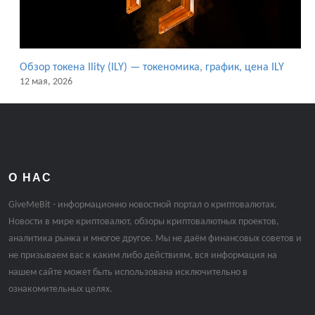
Обзор токена Ility (ILY) — токеномика, график, цена ILY
12 мая, 2026
О НАС
GiveMeBit - информационно новостной портал о криптовалютах.
Новости в мире криптовалют, обзоры криптовалютных проектов,
аналитика рынка и многое другое. Мы не даём финансовых советов и
не призываем вас к каким либо действиям, вся информация на
нашем сайте может быть использована исключительно в
ознакомительных целях.