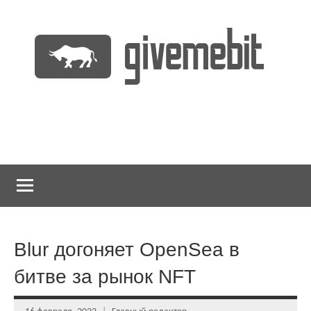
Перейти
к
содержимому
информационно
GiveMeBit.com
новостной
портал
о
криптовалютах
Blur догоняет OpenSea в
битве за рынок NFT