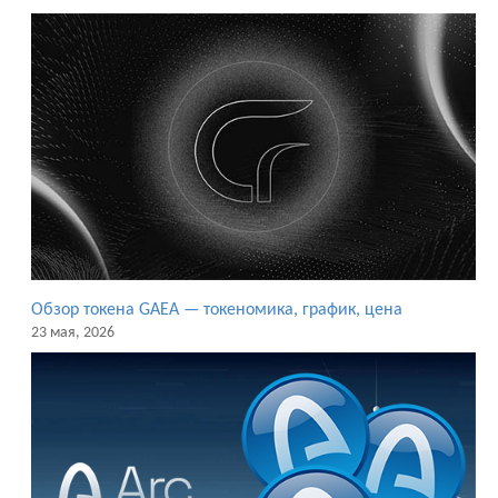
Обзор токена GAEA — токеномика, график, цена
23 мая, 2026