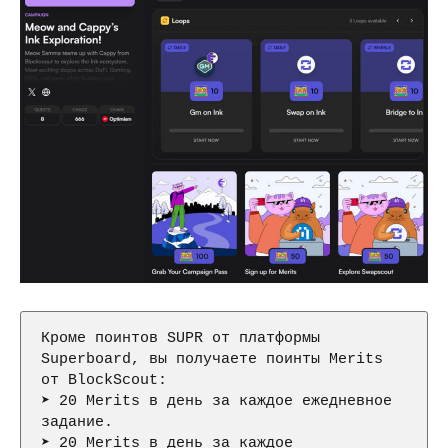
Кроме поинтов SUPR от платформы 
Superboard, вы получаете поинты Merits 
от BlockScout:

➤ 20 Merits в день за каждое ежедневное 
задание.

➤ 20 Merits в день за каждое 