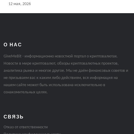
12 мая, 2026
О НАС
GiveMeBit - информационно новостной портал о криптовалютах.
Новости в мире криптовалют, обзоры криптовалютных проектов,
аналитика рынка и многое другое. Мы не даём финансовых советов и
не призываем вас к каким либо действиям, вся информация на
нашем сайте может быть использована исключительно в
ознакомительных целях.
СВЯЗЬ
Отказ от ответственности