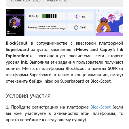
23 сентября, 2025
Aleksandr JD
BlockScout
в сотрудничестве с квестовой платформой
Superboard
запустил кампанию
«Meow and Cappy’s Ink
Exploration!»
, посвященную экосистеме сети второго
уровня
Ink
. Выполняя эти задания пользователи получают
поинты Merits от платформы BlockScout и поинты SUPR от
платформы Superboard, а также в конце кампании, смогут
отчеканить бейдж Inked on Superbaoard от BlockScout.
Условия участия
1. Пройдите регистрацию на платформе
BlockScout
(если
вы уже участвуете в активностях этой платформы, то
просто перейдите к следующему пункту).