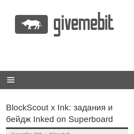
Перейти
к
содержимому
информационно
GiveMeBit.com
новостной
портал
о
криптовалютах
BlockScout x Ink: задания и
бейдж Inked on Superboard