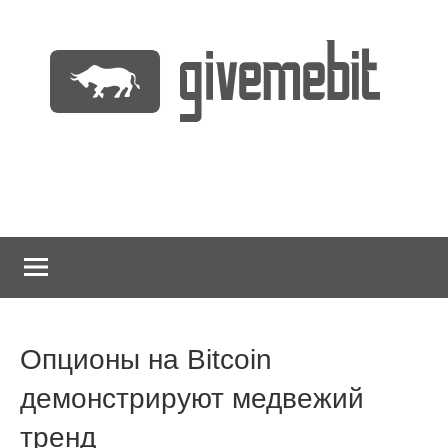
Перейти
к
содержимому
информационно
GiveMeBit.com
новостной
портал
о
криптовалютах
Опционы на Bitcoin
демонстрируют медвежий
тренд