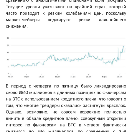
сравнению с аналогичными опционами колл (покупка).
Текущие уровни указывают на крайний страх, который
часто приводит к резким колебаниям цен, поскольку
маркет-мейкеры хеджируют риски дальнейшего
снижения.
В период с четверга по пятницу было ликвидировано
около $860 миллионов в длинных позициях по фьючерсам
на BTC с использованием кредитного плеча, что говорит о
том, что многие трейдеры оказались застигнуты врасплох.
Однако, возможно, не совсем корректно полностью
винить в обвале кредитное плечо; совокупный открытый
интерес по фьючерсам на BTC в четверг фактически
снизился до $46 миллиардов по сравнению с $58