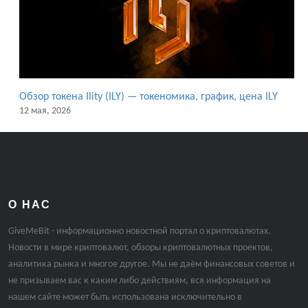
Обзор токена Ility (ILY) — токеномика, график, цена ILY
12 мая, 2026
О НАС
GiveMeBit - информационно новостной портал о криптовалютах.
Новости в мире криптовалют, обзоры криптовалютных проектов,
аналитика рынка и многое другое. Мы не даём финансовых советов и
не призываем вас к каким либо действиям, вся информация на
нашем сайте может быть использована исключительно в