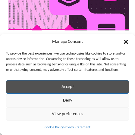
Uniswap запускает Pools.trade в сети Robinhood Chain
Manage Consent
6 августа, 2026
To provide the best experiences, we use technologies like cookies to store and/or
access device information. Consenting to these technologies will allow us to
process data such as browsing behavior or unique IDs on this site. Not consenting
or withdrawing consent, may adversely affect certain features and functions.
Accept
Deny
View preferences
Cookie Policy
Privacy Statement
Block покупает 85 BTC, увеличив свое казначейство до