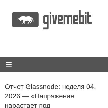
Перейти
к
содержимому
информационно
GiveMeBit.com
новостной
портал
о
криптовалютах
Отчет Glassnode: неделя 04,
2026 — «Напряжение
нарастает под