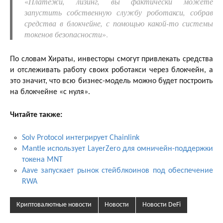
«
Платежи, лизинг, вы фактически можете
запустить собственную службу роботакси, собрав
средства в блокчейне, с помощью какой-то системы
токенов безопасности
».
По словам Хираты, инвесторы смогут привлекать средства
и отслеживать работу своих роботакси через блокчейн, а
это значит, что всю бизнес-модель можно будет построить
на блокчейне «с нуля».
Читайте также:
Solv Protocol интегрирует Chainlink
Mantle использует LayerZero для омничейн-поддержки
токена MNT
Aave запускает рынок стейблкоинов под обеспечение
RWA
Криптовалютные новости
Новости
Новости DeFi