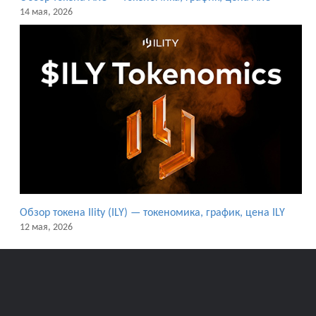
14 мая, 2026
Обзор токена Ility (ILY) — токеномика, график, цена ILY
12 мая, 2026