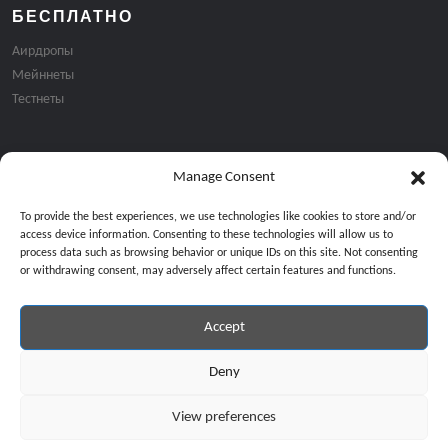
БЕСПЛАТНО
Аирдропы
Мейннеты
Тестнеты
Manage Consent
Подписка на email рассылку:
To provide the best experiences, we use technologies like cookies to store and/or
access device information. Consenting to these technologies will allow us to
process data such as browsing behavior or unique IDs on this site. Not consenting
or withdrawing consent, may adversely affect certain features and functions.
Accept
Продолжая, вы соглашаетесь с нашей политикой конфиденциальност
Copyright © 2024 All Rights Reserved by
GiveMeBit
.
Deny
View preferences