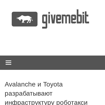
Перейти
к
содержимому
информационно
GiveMeBit.com
новостной
портал
о
криптовалютах
Avalanche и Toyota
разрабатывают
инфраструктуру роботакси