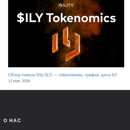
Обзор токена Ility (ILY) — токеномика, график, цена ILY
12 мая, 2026
О НАС