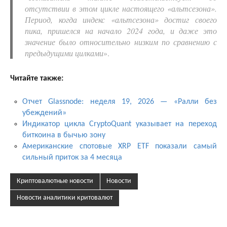
отсутствии в этом цикле настоящего «альтсезона».
Период, когда индекс «альтсезона» достиг своего
пика, пришелся на начало 2024 года, и даже это
значение было относительно низким по сравнению с
предыдущими цилками
».
Читайте также:
Отчет Glassnode: неделя 19, 2026 — «Ралли без
убеждений»
Индикатор цикла CryptoQuant указывает на переход
биткоина в бычью зону
Американские спотовые XRP ETF показали самый
сильный приток за 4 месяца
Криптовалютные новости
Новости
Новости аналитики критовалют