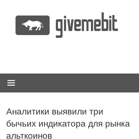
Перейти
к
содержимому
информационно
GiveMeBit.com
новостной
портал
о
криптовалютах
Аналитики выявили три
бычьих индикатора для рынка
альткоинов